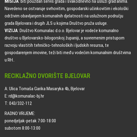
MISIJA
: biti pouzdan servis grada i svakodnevno na usluzi građanima.
Navedeno se ostvaruje svrhovitim, gospodarski učinkovitim i ekološki
održivim obavljanjem komunalnih djelatnosti na uslužnom području
grada Bjelovara i drugih JLS u kojima Društvo pruža usluge.
VIZIJA
: Društvo Komunalac d.o.o. Bjelovar je vodeće komunalno
društvo u Bjelovarsko-bilogorskoj županiji, a suvremenim pristupom
razvoju vlastitih tehničko-tehnoloških i ljudskih resursa, te
gospodarenjem imovine, teži biti među vodećim komunalnim društvima
u RH..
RECIKLAŽNO DVORIŠTE BJELOVAR
A: Ulica Tomaša Garika Masaryka 4b, Bjelovar
E: rd@komunalac-bj.hr
T: 043/332-112
RADNO VRIJEME:
ponedjeljak-petak 7:00-18:00
subotom 8:00-13:00