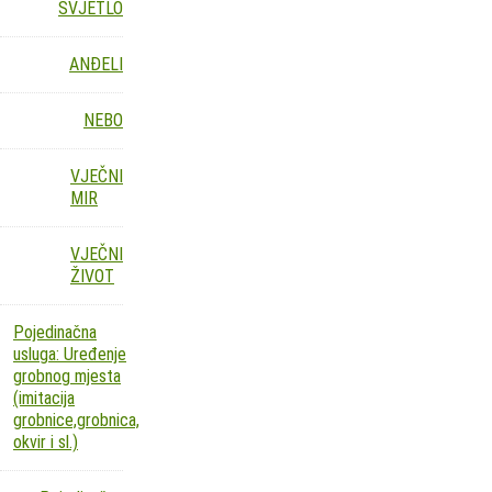
SVJETLO
ANĐELI
NEBO
VJEČNI
MIR
VJEČNI
ŽIVOT
Pojedinačna
usluga: Uređenje
grobnog mjesta
(imitacija
grobnice,grobnica,
okvir i sl.)