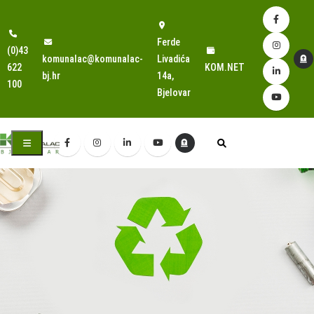
Ferde
(0)43
komunalac@komunalac-
Livadića
622
KOM.NET
bj.hr
14a,
100
Bjelovar