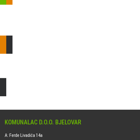
Pošaljite nam upit ili nazovite!
Odgovorit ćemo Vam u
najkraćem mogućem roku.
E: komunalac@komunalac-bj.hr
T: 043/622-100
Čišćenje i uređenje grobnih mjesta
Naručite online jedan od ponuđenih paketa. usluga je dostupna
na svim grobljima kojima upravlja Komunalac d.o.o. Bjelovar.
KOMUNALAC D.O.O. BJELOVAR
A: Ferde Livadića 14a