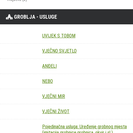
GROBLJA - USLUGE
UVIJEK S TOBOM
VJEČNO SVJETLO
ANĐELI
NEBO
VJEČNI MIR
VJEČNI ŽIVOT
Pojedinačna usluga: Uređenje grobnog mjesta
(imitacija grobnice,grobnica, okvir i sl.)