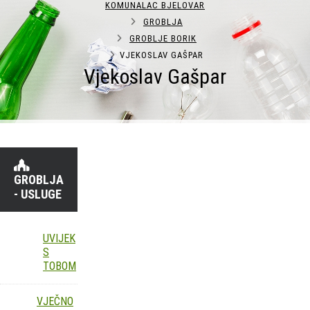
KOMUNALAC BJELOVAR
GROBLJA
GROBLJE BORIK
VJEKOSLAV GAŠPAR
Vjekoslav Gašpar
GROBLJA
- USLUGE
UVIJEK
S
TOBOM
VJEČNO