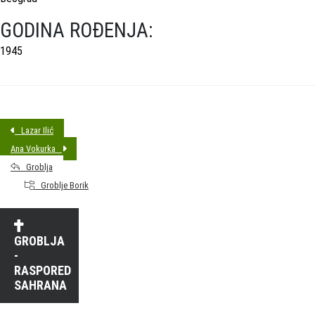
GODINA ROĐENJA:
1945
Lazar Ilić
Ana Vokurka
Groblja
Groblje Borik
GROBLJA
-
RASPORED
SAHRANA