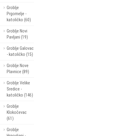
Groblje
Prgomelje -
katoličko (60)
Groblje Novi
Pavljani (19)
Groblje Galovac
- katoličko (15)
Groblje Nove
Plavnice (89)
Groblje Velike
Sredice -
katoličko (146)
Groblje
Klokočevac
(61)
Groblje
Hrgovljani -