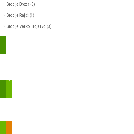
Groblje Breza (5)
Groblje Rajići (1)
Groblje Veliko Trojstvo (3)
Kupite parkirališnu kartu online!
Bmove je usluga koja uključuje mobilnu i web aplikaciju za
brzui jednostavnu on-line kupnju parkirnih karata.
Zakon o fiskalizaciji u prometu gotovinom - SMS plaćanje
Prilikom obavljene kupovine putem SMS-a trebali biste dobiti
brojtransakcije/PIN