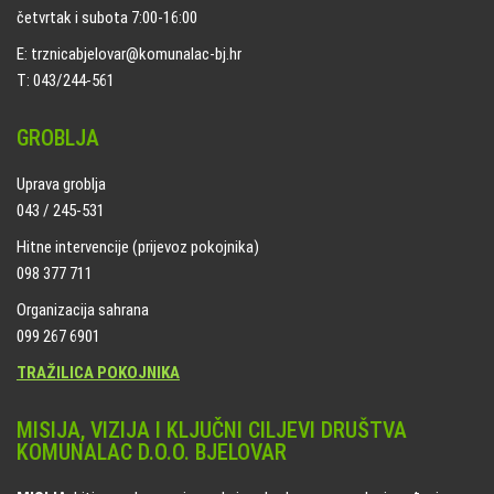
četvrtak i subota 7:00-16:00
E: trznicabjelovar@komunalac-bj.hr
T: 043/244-561
GROBLJA
Uprava groblja
043 / 245-531
Hitne intervencije (prijevoz pokojnika)
098 377 711
Organizacija sahrana
099 267 6901
TRAŽILICA POKOJNIKA
MISIJA, VIZIJA I KLJUČNI CILJEVI DRUŠTVA
KOMUNALAC D.O.O. BJELOVAR