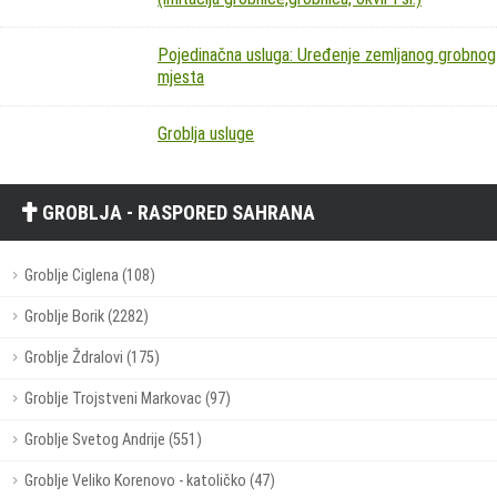
Pojedinačna usluga: Uređenje zemljanog grobnog
mjesta
Groblja usluge
GROBLJA - RASPORED SAHRANA
Groblje Ciglena (108)
Groblje Borik (2282)
Groblje Ždralovi (175)
Groblje Trojstveni Markovac (97)
Groblje Svetog Andrije (551)
Groblje Veliko Korenovo - katoličko (47)