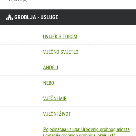
GROBLJA - USLUGE
UVIJEK S TOBOM
VJEČNO SVJETLO
ANĐELI
NEBO
VJEČNI MIR
VJEČNI ŽIVOT
Pojedinačna usluga: Uređenje grobnog mjesta
(imitacija grobnice,grobnica, okvir i sl.)