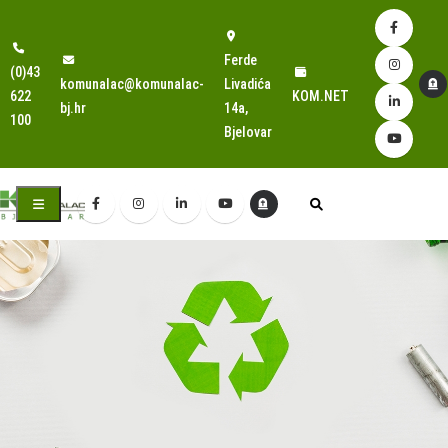
Ferde
(0)43
komunalac@komunalac-
Livadića
622
KOM.NET
bj.hr
14a,
100
Bjelovar