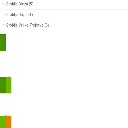
Groblje Breza (5)
Groblje Rajići (1)
Groblje Veliko Trojstvo (3)
Kupite parkirališnu kartu online!
Bmove je usluga koja uključuje mobilnu i web aplikaciju za
brzui jednostavnu on-line kupnju parkirnih karata.
Zakon o fiskalizaciji u prometu gotovinom - SMS plaćanje
Prilikom obavljene kupovine putem SMS-a trebali biste dobiti
brojtransakcije/PIN