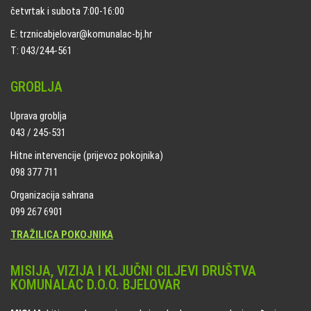
četvrtak i subota 7:00-16:00
E: trznicabjelovar@komunalac-bj.hr
T: 043/244-561
GROBLJA
Uprava groblja
043 / 245-531
Hitne intervencije (prijevoz pokojnika)
098 377 711
Organizacija sahrana
099 267 6901
TRAŽILICA POKOJNIKA
MISIJA, VIZIJA I KLJUČNI CILJEVI DRUŠTVA
KOMUNALAC D.O.O. BJELOVAR