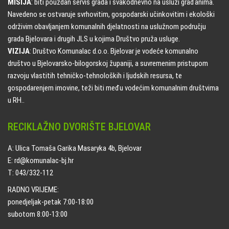
MISIJA
: biti pouzdan servis grada i svakodnevno na usluzi građanima.
Navedeno se ostvaruje svrhovitim, gospodarski učinkovitim i ekološki
održivim obavljanjem komunalnih djelatnosti na uslužnom području
grada Bjelovara i drugih JLS u kojima Društvo pruža usluge.
VIZIJA
: Društvo Komunalac d.o.o. Bjelovar je vodeće komunalno
društvo u Bjelovarsko-bilogorskoj županiji, a suvremenim pristupom
razvoju vlastitih tehničko-tehnoloških i ljudskih resursa, te
gospodarenjem imovine, teži biti među vodećim komunalnim društvima
u RH..
RECIKLAŽNO DVORIŠTE BJELOVAR
A: Ulica Tomaša Garika Masaryka 4b, Bjelovar
E: rd@komunalac-bj.hr
T: 043/332-112
RADNO VRIJEME:
ponedjeljak-petak 7:00-18:00
subotom 8:00-13:00