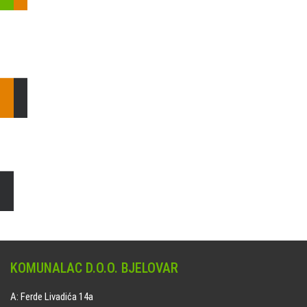
Pošaljite nam upit ili nazovite!
Odgovorit ćemo Vam u
najkraćem mogućem roku.
E: komunalac@komunalac-bj.hr
T: 043/622-100
Čišćenje i uređenje grobnih mjesta
Naručite online jedan od ponuđenih paketa. usluga je dostupna
na svim grobljima kojima upravlja Komunalac d.o.o. Bjelovar.
KOMUNALAC D.O.O. BJELOVAR
A: Ferde Livadića 14a