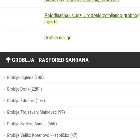
Pojedinačna usluga: Uređenje zemljanog grobnog
mjesta
Groblja usluge
GROBLJA - RASPORED SAHRANA
Groblje Ciglena (108)
Groblje Borik (2281)
Groblje Ždralovi (175)
Groblje Trojstveni Markovac (97)
Groblje Svetog Andrije (550)
Groblje Veliko Korenovo - katoličko (47)