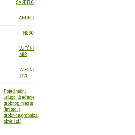
SVJETLO
ANĐELI
NEBO
VJEČNI
MIR
VJEČNI
ŽIVOT
Pojedinačna
usluga: Uređenje
grobnog mjesta
(imitacija
grobnice,grobnica,
okvir i sl.)