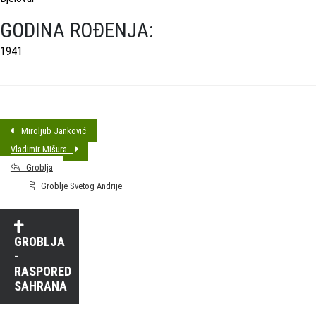
GODINA ROĐENJA:
1941
Miroljub Janković
Vladimir Mišura
Groblja
Groblje Svetog Andrije
GROBLJA
-
RASPORED
SAHRANA