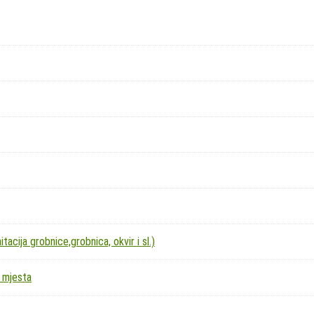
acija grobnice,grobnica, okvir i sl.)
 mjesta