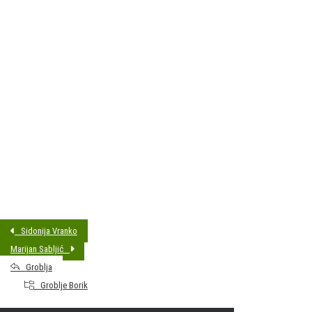
DATUM SAHRANE:
15.02.2023 14:00
MJESTO PREBIVALIŠTA:
Bjelovar
GODINA ROĐENJA:
1931
Sidonija Vranko
Marijan Sabljić
Groblja
Groblje Borik