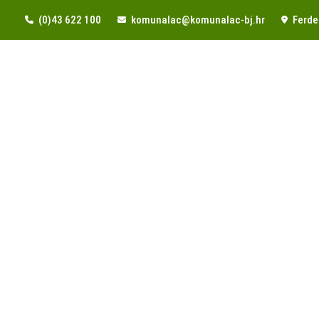
(0)43 622 100
komunalac@komunalac-bj.hr
Ferde 