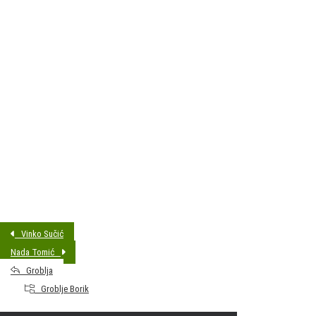
DATUM SAHRANE:
19.02.2018 11:30
MJESTO PREBIVALIŠTA:
Bjelovar-N. Plavnice
GODINA ROĐENJA:
1966
Vinko Sučić
Nada Tomić
Groblja
Groblje Borik