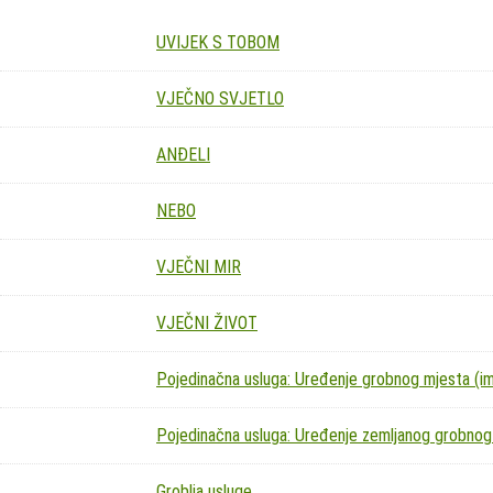
UVIJEK S TOBOM
VJEČNO SVJETLO
ANĐELI
NEBO
VJEČNI MIR
VJEČNI ŽIVOT
Pojedinačna usluga: Uređenje grobnog mjesta (imit
Pojedinačna usluga: Uređenje zemljanog grobnog
Groblja usluge