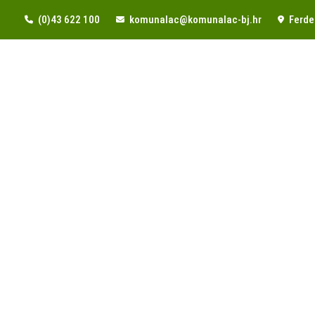
(0)43 622 100
komunalac@komunalac-bj.hr
Ferde 