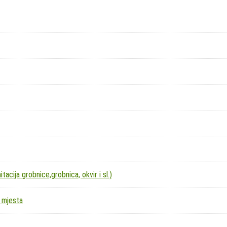
acija grobnice,grobnica, okvir i sl.)
 mjesta