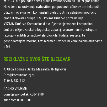
MISIJA
: biti pouzdan servis grada i svakodnevno na usluzi građanima.
Navedeno se ostvaruje svrhovitim, gospodarski učinkovitim i ekološki
održivim obavljanjem komunalnih djelatnosti na uslužnom području
grada Bjelovara i drugih JLS u kojima Društvo pruža usluge.
VIZIJA
: Društvo Komunalac d.o.o. Bjelovar je vodeće komunalno
društvo u Bjelovarsko-bilogorskoj županiji, a suvremenim pristupom
razvoju vlastitih tehničko-tehnoloških i ljudskih resursa, te
gospodarenjem imovine, teži biti među vodećim komunalnim društvima
u RH..
RECIKLAŽNO DVORIŠTE BJELOVAR
A: Ulica Tomaša Garika Masaryka 4b, Bjelovar
E: rd@komunalac-bj.hr
T: 043/332-112
RADNO VRIJEME:
ponedjeljak-petak 7:00-18:00
subotom 8:00-13:00