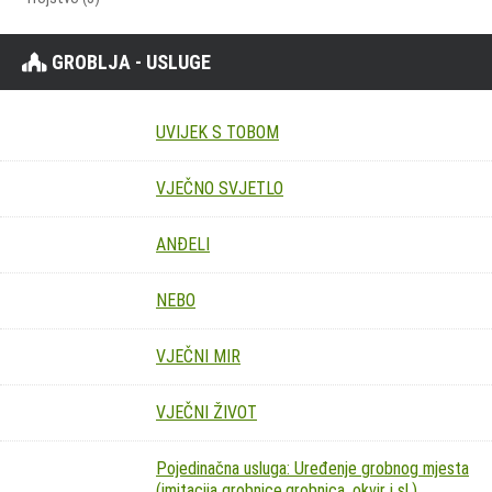
GROBLJA - USLUGE
UVIJEK S TOBOM
VJEČNO SVJETLO
ANĐELI
NEBO
VJEČNI MIR
VJEČNI ŽIVOT
Pojedinačna usluga: Uređenje grobnog mjesta
(imitacija grobnice,grobnica, okvir i sl.)