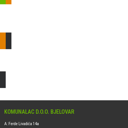
Pošaljite nam upit ili nazovite!
Odgovorit ćemo Vam u
najkraćem mogućem roku.
E: komunalac@komunalac-bj.hr
T: 043/622-100
Čišćenje i uređenje grobnih mjesta
Naručite online jedan od ponuđenih paketa. usluga je dostupna
na svim grobljima kojima upravlja Komunalac d.o.o. Bjelovar.
KOMUNALAC D.O.O. BJELOVAR
A: Ferde Livadića 14a