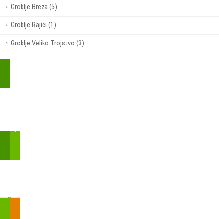
Groblje Breza (5)
Groblje Rajići (1)
Groblje Veliko Trojstvo (3)
Kupite parkirališnu kartu online!
Bmove je usluga koja uključuje mobilnu i web aplikaciju za
brzui jednostavnu on-line kupnju parkirnih karata.
Zakon o fiskalizaciji u prometu gotovinom - SMS plaćanje
Prilikom obavljene kupovine putem SMS-a trebali biste dobiti
brojtransakcije/PIN