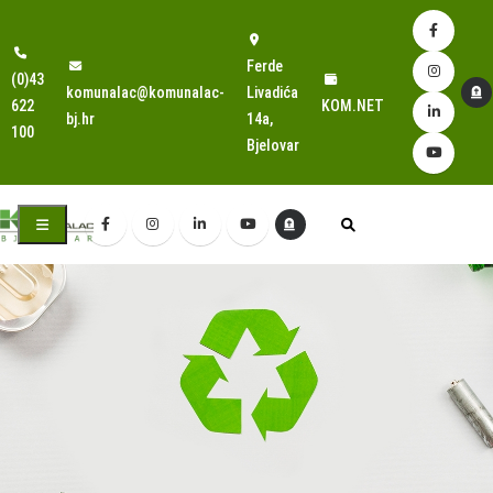
Ferde
(0)43
komunalac@komunalac-
Livadića
622
KOM.NET
bj.hr
14a,
100
Bjelovar