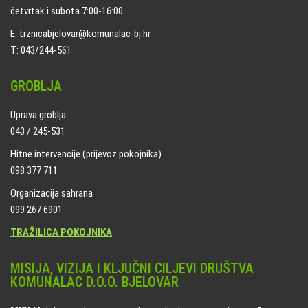
četvrtak i subota 7:00-16:00
E: trznicabjelovar@komunalac-bj.hr
T: 043/244-561
GROBLJA
Uprava groblja
043 / 245-531
Hitne intervencije (prijevoz pokojnika)
098 377 711
Organizacija sahrana
099 267 6901
TRAŽILICA POKOJNIKA
MISIJA, VIZIJA I KLJUČNI CILJEVI DRUŠTVA
KOMUNALAC D.O.O. BJELOVAR