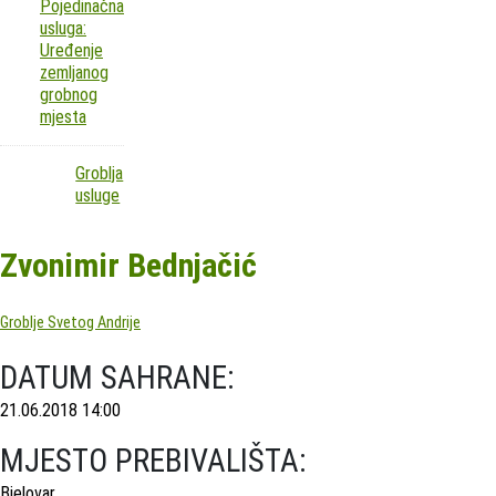
Pojedinačna
usluga:
Uređenje
zemljanog
grobnog
mjesta
Groblja
usluge
Zvonimir Bednjačić
Groblje Svetog Andrije
DATUM SAHRANE:
21.06.2018 14:00
MJESTO PREBIVALIŠTA:
Bjelovar