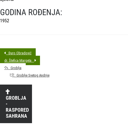
GODINA ROĐENJA:
1952
Đuro Obradović
dr. Štefica Margeta
Groblja
Groblje Svetog Andrije
GROBLJA
-
RASPORED
SAHRANA