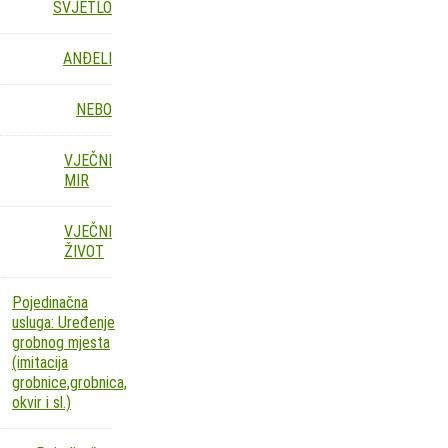
SVJETLO
ANĐELI
NEBO
VJEČNI
MIR
VJEČNI
ŽIVOT
Pojedinačna
usluga: Uređenje
grobnog mjesta
(imitacija
grobnice,grobnica,
okvir i sl.)