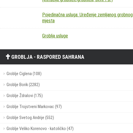
Pojedinačna usluga: Uređenje zemljanog grobnog
mjesta
Groblja usluge
GROBLJA - RASPORED SAHRANA
Groblje Ciglena (108)
Groblje Borik (2282)
Groblje Ždralovi (175)
Groblje Trojstveni Markovac (97)
Groblje Svetog Andrije (552)
Groblje Veliko Korenovo - katoličko (47)