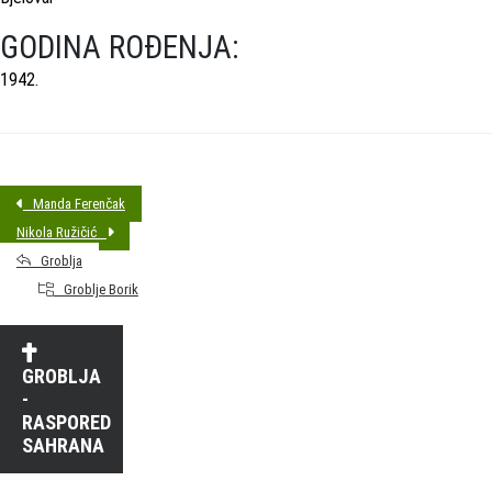
GODINA ROĐENJA:
1942.
Manda Ferenčak
Nikola Ružičić
Groblja
Groblje Borik
GROBLJA
-
RASPORED
SAHRANA