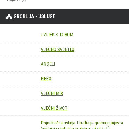
GROBLJA - USLUGE
UVIJEK S TOBOM
VJEČNO SVJETLO
ANĐELI
NEBO
VJEČNI MIR
VJEČNI ŽIVOT
Pojedinačna usluga: Uređenje grobnog mjesta
(imitacija grobnice,grobnica, okvir i sl.)