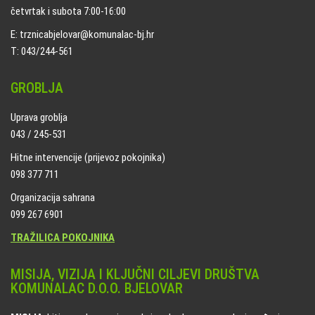
četvrtak i subota 7:00-16:00
E: trznicabjelovar@komunalac-bj.hr
T: 043/244-561
GROBLJA
Uprava groblja
043 / 245-531
Hitne intervencije (prijevoz pokojnika)
098 377 711
Organizacija sahrana
099 267 6901
TRAŽILICA POKOJNIKA
MISIJA, VIZIJA I KLJUČNI CILJEVI DRUŠTVA
KOMUNALAC D.O.O. BJELOVAR