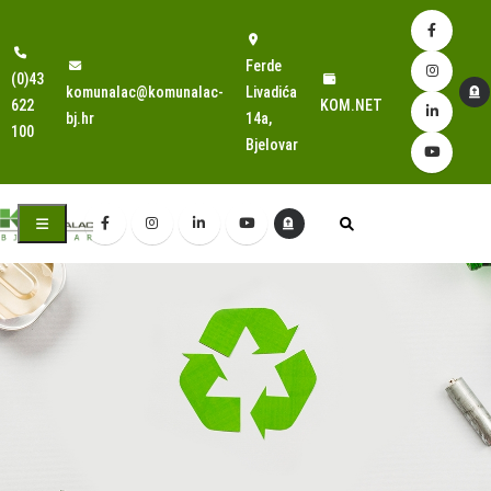
Ferde
(0)43
komunalac@komunalac-
Livadića
622
KOM.NET
bj.hr
14a,
100
Bjelovar