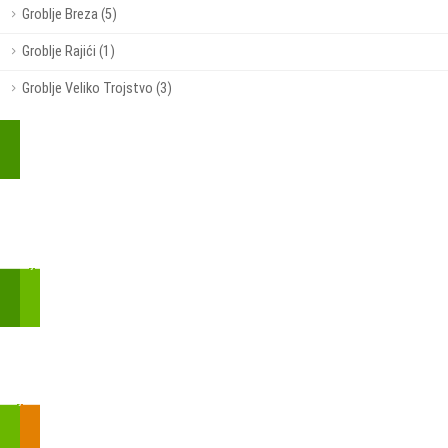
Groblje Breza (5)
Groblje Rajići (1)
Groblje Veliko Trojstvo (3)
Kupite parkirališnu kartu online!
Bmove je usluga koja uključuje mobilnu i web aplikaciju za
brzui jednostavnu on-line kupnju parkirnih karata.
Zakon o fiskalizaciji u prometu gotovinom - SMS plaćanje
Prilikom obavljene kupovine putem SMS-a trebali biste dobiti
brojtransakcije/PIN