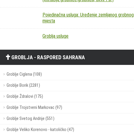
Pojedinačna usluga: Uređenje zemljanog grobnog
mjesta
Groblja usluge
GROBLJA - RASPORED SAHRANA
Groblje Ciglena (108)
Groblje Borik (2281)
Groblje Ždralovi (175)
Groblje Trojstveni Markovac (97)
Groblje Svetog Andrije (551)
Groblje Veliko Korenovo - katoličko (47)