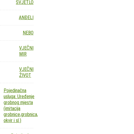
SVJETLO
ANĐELI
NEBO
VJEČNI
MIR
VJEČNI
ŽIVOT
Pojedinačna
usluga: Uređenje
grobnog mjesta
(imitacija
grobnice,grobnica,
okvir i sl.)