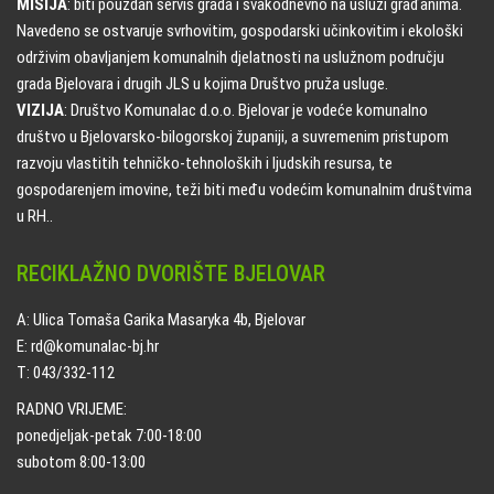
MISIJA
: biti pouzdan servis grada i svakodnevno na usluzi građanima.
Navedeno se ostvaruje svrhovitim, gospodarski učinkovitim i ekološki
održivim obavljanjem komunalnih djelatnosti na uslužnom području
grada Bjelovara i drugih JLS u kojima Društvo pruža usluge.
VIZIJA
: Društvo Komunalac d.o.o. Bjelovar je vodeće komunalno
društvo u Bjelovarsko-bilogorskoj županiji, a suvremenim pristupom
razvoju vlastitih tehničko-tehnoloških i ljudskih resursa, te
gospodarenjem imovine, teži biti među vodećim komunalnim društvima
u RH..
RECIKLAŽNO DVORIŠTE BJELOVAR
A: Ulica Tomaša Garika Masaryka 4b, Bjelovar
E: rd@komunalac-bj.hr
T: 043/332-112
RADNO VRIJEME:
ponedjeljak-petak 7:00-18:00
subotom 8:00-13:00