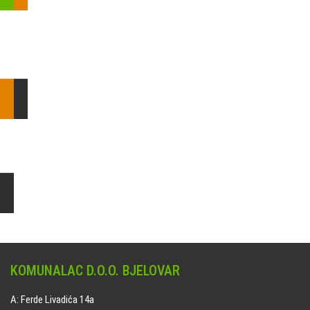
Pošaljite nam upit ili nazovite!
Odgovorit ćemo Vam u
najkraćem mogućem roku.
E: komunalac@komunalac-bj.hr
T: 043/622-100
Čišćenje i uređenje grobnih mjesta
Naručite online jedan od ponuđenih paketa. usluga je dostupna
na svim grobljima kojima upravlja Komunalac d.o.o. Bjelovar.
KOMUNALAC D.O.O. BJELOVAR
A: Ferde Livadića 14a