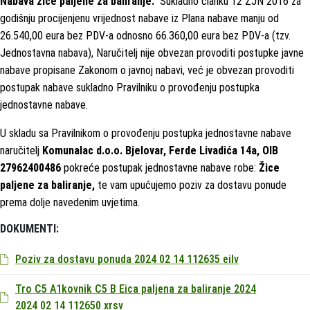
Nabava žice paljene za baliranje.
Sukladno članku 12 ZJN 2016 za
godišnju procijenjenu vrijednost nabave iz Plana nabave manju od
26.540,00 eura bez PDV-a odnosno 66.360,00 eura bez PDV-a (tzv.
Jednostavna nabava), Naručitelj nije obvezan provoditi postupke javne
nabave propisane Zakonom o javnoj nabavi, već je obvezan provoditi
postupak nabave sukladno Pravilniku o provođenju postupka
jednostavne nabave.
U skladu sa Pravilnikom o provođenju postupka jednostavne nabave
naručitelj
Komunalac d.o.o. Bjelovar, Ferde Livadića 14a, OIB
27962400486
pokreće postupak jednostavne nabave robe:
Žice
paljene za baliranje,
te vam upućujemo poziv za dostavu ponude
prema dolje navedenim uvjetima.
DOKUMENTI:
Poziv za dostavu ponuda 2024 02 14 112635 eilv
Tro C5 A1kovnik C5 B Eica paljena za baliranje 2024
2024 02 14 112650 xrsv