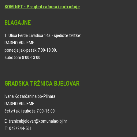
KOM.NET - Pregled računa i potrošnje
BLAGAJNE
1. Ulica Ferde Livadića 14a - sjedište tvrtke:
RADNO VRIJEME:
ponedjeljak-petak 7:00-18:00,
subotom 8:00-13:00
GRADSKA TRŽNICA BJELOVAR
Ivana Kozarčanina bb-Plinara
RADNO VRIJEME:
četvrtak i subota 7:00-16:00
E: trznicabjelovar@komunalac-bj.hr
T: 043/244-561