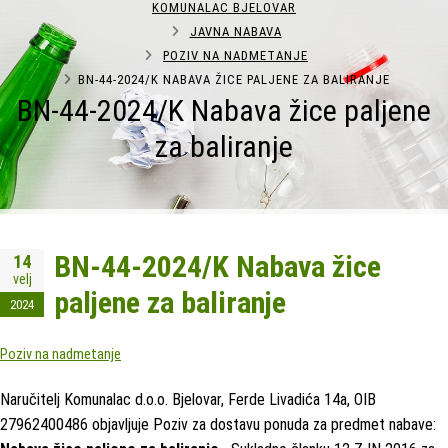
KOMUNALAC BJELOVAR
JAVNA NABAVA
POZIV NA NADMETANJE
BN-44-2024/K NABAVA ŽICE PALJENE ZA BALIRANJE
BN-44-2024/K Nabava žice paljene
za baliranje
BN-44-2024/K Nabava žice
14
velj
paljene za baliranje
2024
Poziv na nadmetanje
Naručitelj Komunalac d.o.o. Bjelovar, Ferde Livadića 14a, OIB
27962400486 objavljuje Poziv za dostavu ponuda za predmet nabave: