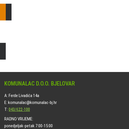
T: 043/622-100
Čišćenje i uređenje grobnih mjesta
Naručite online jedan od ponuđenih paketa. usluga je dostupna
na svim grobljima kojima upravlja Komunalac d.o.o. Bjelovar.
KOMUNALAC D.O.O. BJELOVAR
A: Ferde Livadića 14a
E: komunalac@komunalac-bj.hr
T:
043/622-100
RADNO VRIJEME:
ponedjeljak-petak 7:00-15:00