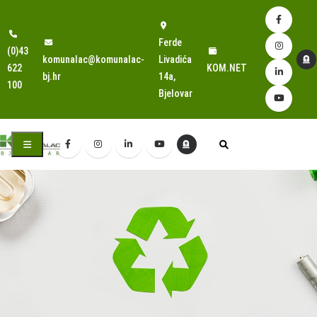
Ferde
(0)43
komunalac@komunalac-
Livadića
622
KOM.NET
bj.hr
14a,
100
Bjelovar