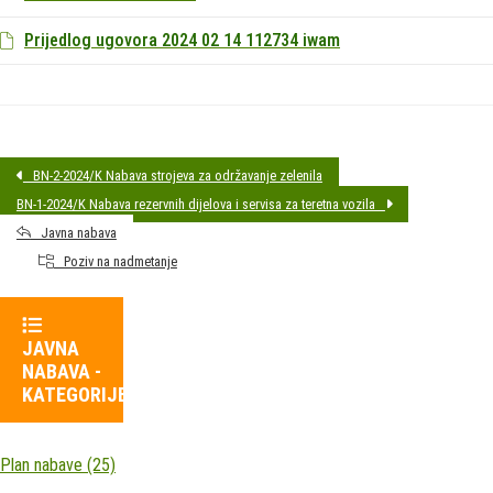
Prijedlog ugovora 2024 02 14 112734 iwam
BN-2-2024/K Nabava strojeva za održavanje zelenila
BN-1-2024/K Nabava rezervnih dijelova i servisa za teretna vozila
Javna nabava
Poziv na nadmetanje
JAVNA
NABAVA -
KATEGORIJE
Plan nabave
(25)