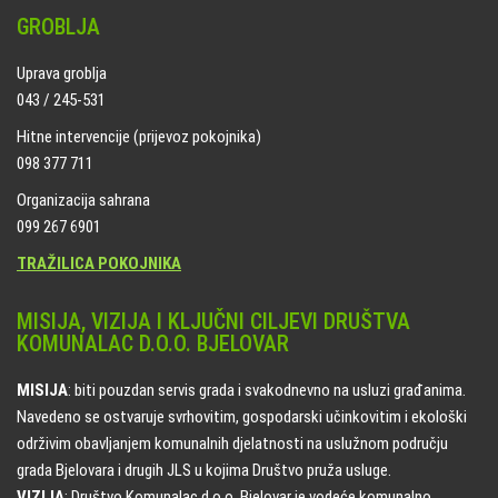
GROBLJA
Uprava groblja
043 / 245-531
Hitne intervencije (prijevoz pokojnika)
098 377 711
Organizacija sahrana
099 267 6901
TRAŽILICA POKOJNIKA
MISIJA, VIZIJA I KLJUČNI CILJEVI DRUŠTVA
KOMUNALAC D.O.O. BJELOVAR
MISIJA
: biti pouzdan servis grada i svakodnevno na usluzi građanima.
Navedeno se ostvaruje svrhovitim, gospodarski učinkovitim i ekološki
održivim obavljanjem komunalnih djelatnosti na uslužnom području
grada Bjelovara i drugih JLS u kojima Društvo pruža usluge.
VIZIJA
: Društvo Komunalac d.o.o. Bjelovar je vodeće komunalno