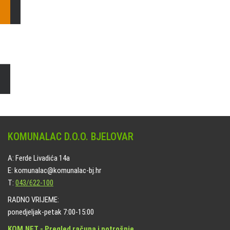
Čišćenje i uređenje grobnih mjesta
Naručite online jedan od ponuđenih paketa. usluga je dostupna
na svim grobljima kojima upravlja Komunalac d.o.o. Bjelovar.
KOMUNALAC D.O.O. BJELOVAR
A: Ferde Livadića 14a
E: komunalac@komunalac-bj.hr
T:
043/622-100
RADNO VRIJEME:
ponedjeljak-petak 7:00-15:00
KOM.NET - Pregled računa i potrošnje