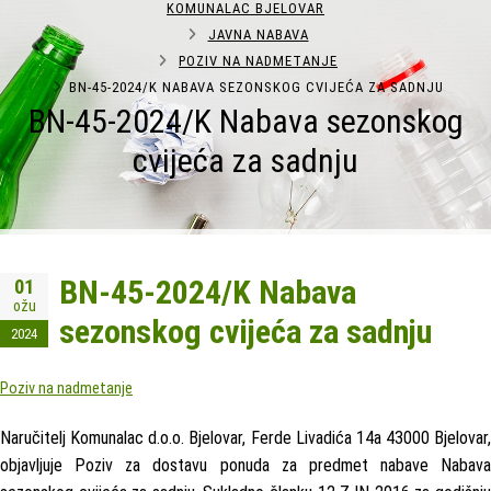
KOMUNALAC BJELOVAR
JAVNA NABAVA
POZIV NA NADMETANJE
BN-45-2024/K NABAVA SEZONSKOG CVIJEĆA ZA SADNJU
BN-45-2024/K Nabava sezonskog
cvijeća za sadnju
BN-45-2024/K Nabava
01
ožu
sezonskog cvijeća za sadnju
2024
Poziv na nadmetanje
Naručitelj Komunalac d.o.o. Bjelovar, Ferde Livadića 14a 43000 Bjelovar,
objavljuje Poziv za dostavu ponuda za predmet nabave Nabava