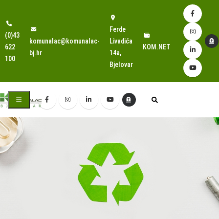
Ferde
(0)43
komunalac@komunalac-
Livadića
622
KOM.NET
bj.hr
14a,
100
Bjelovar