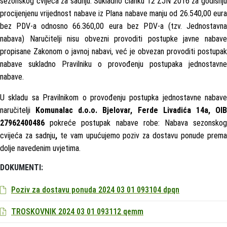
sezonskog cvijeća za sadnju. Sukladno članku 12 ZJN 2016 za godišnju
procijenjenu vrijednost nabave iz Plana nabave manju od 26.540,00 eura
bez PDV-a odnosno 66.360,00 eura bez PDV-a (tzv. Jednostavna
nabava) Naručitelji nisu obvezni provoditi postupke javne nabave
propisane Zakonom o javnoj nabavi, već je obvezan provoditi postupak
nabave sukladno Pravilniku o provođenju postupaka jednostavne
nabave.
U skladu sa Pravilnikom o provođenju postupka jednostavne nabave
naručitelji
Komunalac d.o.o. Bjelovar, Ferde Livadića 14a, OI
27962400486
pokreće postupak nabave robe: Nabava sezonsko
cvijeća za sadnju
,
te vam upućujemo poziv za dostavu ponude prem
dolje navedenim uvjetima.
DOKUMENTI:
Poziv za dostavu ponuda 2024 03 01 093104 dpqn
TROSKOVNIK 2024 03 01 093112 qemm