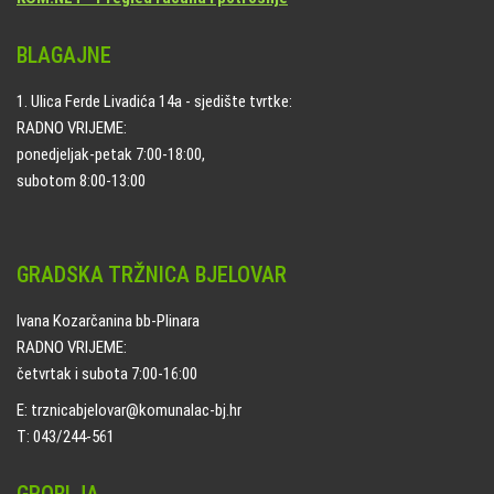
BLAGAJNE
1. Ulica Ferde Livadića 14a - sjedište tvrtke:
RADNO VRIJEME:
ponedjeljak-petak 7:00-18:00,
subotom 8:00-13:00
GRADSKA TRŽNICA BJELOVAR
Ivana Kozarčanina bb-Plinara
RADNO VRIJEME:
četvrtak i subota 7:00-16:00
E: trznicabjelovar@komunalac-bj.hr
T: 043/244-561