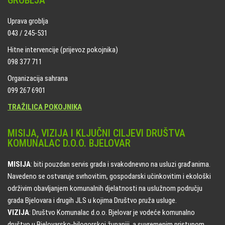
GROBLJA
Uprava groblja
043 / 245-531
Hitne intervencije (prijevoz pokojnika)
098 377 711
Organizacija sahrana
099 267 6901
TRAŽILICA POKOJNIKA
MISIJA, VIZIJA I KLJUČNI CILJEVI DRUŠTVA
KOMUNALAC D.O.O. BJELOVAR
MISIJA
: biti pouzdan servis grada i svakodnevno na usluzi građanima.
Navedeno se ostvaruje svrhovitim, gospodarski učinkovitim i ekološki
održivim obavljanjem komunalnih djelatnosti na uslužnom području
grada Bjelovara i drugih JLS u kojima Društvo pruža usluge.
VIZIJA
: Društvo Komunalac d.o.o. Bjelovar je vodeće komunalno
društvo u Bjelovarsko-bilogorskoj županiji, a suvremenim pristupom