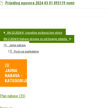
Prijedlog ugovora 2024 03 01 093119 yomt
BN-32-2024/K, Izgradnja grobnica bez okvira
BN-2-2024/K Nabava strojeva za održavanje zelenila
Javna nabava
Poziv na nadmetanje
JAVNA
NABAVA -
KATEGORIJE
Plan nabave
(25)