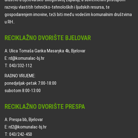
razvoju vlastitih tehničko-tehnoloških i ljudskih resursa, te
gospodarenjem imovine, teži biti među vodećim komunalnim društvima
u RH..
RECIKLAŽNO DVORIŠTE BJELOVAR
A: Ulica Tomaša Garika Masaryka 4b, Bjelovar
E: rd@komunalac-bj.hr
T: 043/332-112
RADNO VRIJEME:
ponedjeljak-petak 7:00-18:00
subotom 8:00-13:00
RECIKLAŽNO DVORIŠTE PRESPA
A: Prespa bb, Bjelovar
E: rd2@komunalac-bj.hr
T: 043/242-450