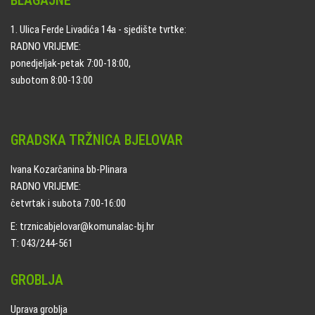
BLAGAJNE
1. Ulica Ferde Livadića 14a - sjedište tvrtke:
RADNO VRIJEME:
ponedjeljak-petak 7:00-18:00,
subotom 8:00-13:00
GRADSKA TRŽNICA BJELOVAR
Ivana Kozarčanina bb-Plinara
RADNO VRIJEME:
četvrtak i subota 7:00-16:00
E: trznicabjelovar@komunalac-bj.hr
T: 043/244-561
GROBLJA
Uprava groblja