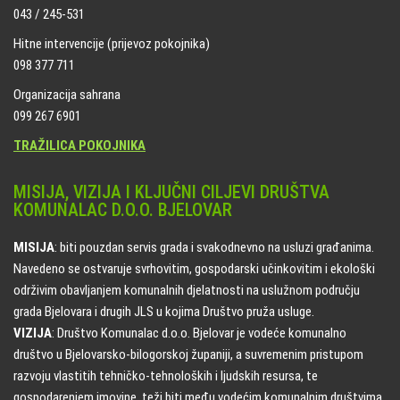
043 / 245-531
Hitne intervencije (prijevoz pokojnika)
098 377 711
Organizacija sahrana
099 267 6901
TRAŽILICA POKOJNIKA
MISIJA, VIZIJA I KLJUČNI CILJEVI DRUŠTVA
KOMUNALAC D.O.O. BJELOVAR
MISIJA
: biti pouzdan servis grada i svakodnevno na usluzi građanima.
Navedeno se ostvaruje svrhovitim, gospodarski učinkovitim i ekološki
održivim obavljanjem komunalnih djelatnosti na uslužnom području
grada Bjelovara i drugih JLS u kojima Društvo pruža usluge.
VIZIJA
: Društvo Komunalac d.o.o. Bjelovar je vodeće komunalno
društvo u Bjelovarsko-bilogorskoj županiji, a suvremenim pristupom
razvoju vlastitih tehničko-tehnoloških i ljudskih resursa, te
gospodarenjem imovine, teži biti među vodećim komunalnim društvima