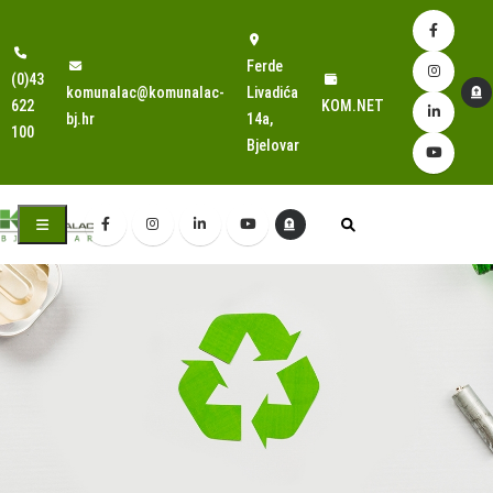
Ferde
(0)43
komunalac@komunalac-
Livadića
622
KOM.NET
bj.hr
14a,
100
Bjelovar