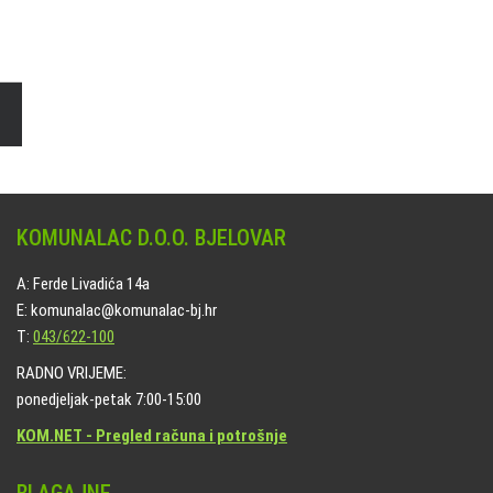
Čišćenje i uređenje grobnih mjesta
Naručite online jedan od ponuđenih paketa. usluga je dostupna
na svim grobljima kojima upravlja Komunalac d.o.o. Bjelovar.
KOMUNALAC D.O.O. BJELOVAR
A: Ferde Livadića 14a
E: komunalac@komunalac-bj.hr
T:
043/622-100
RADNO VRIJEME:
ponedjeljak-petak 7:00-15:00
KOM.NET - Pregled računa i potrošnje