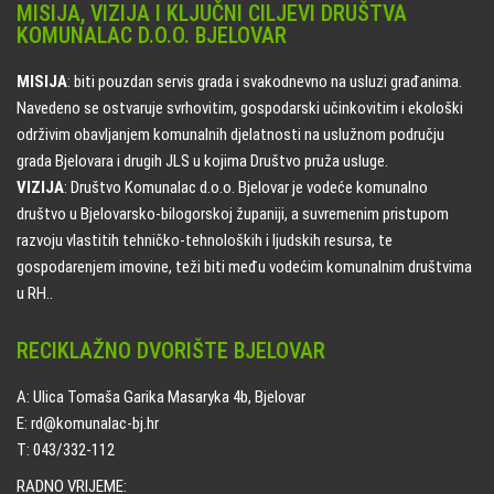
MISIJA, VIZIJA I KLJUČNI CILJEVI DRUŠTVA
KOMUNALAC D.O.O. BJELOVAR
MISIJA
: biti pouzdan servis grada i svakodnevno na usluzi građanima.
Navedeno se ostvaruje svrhovitim, gospodarski učinkovitim i ekološki
održivim obavljanjem komunalnih djelatnosti na uslužnom području
grada Bjelovara i drugih JLS u kojima Društvo pruža usluge.
VIZIJA
: Društvo Komunalac d.o.o. Bjelovar je vodeće komunalno
društvo u Bjelovarsko-bilogorskoj županiji, a suvremenim pristupom
razvoju vlastitih tehničko-tehnoloških i ljudskih resursa, te
gospodarenjem imovine, teži biti među vodećim komunalnim društvima
u RH..
RECIKLAŽNO DVORIŠTE BJELOVAR
A: Ulica Tomaša Garika Masaryka 4b, Bjelovar
E: rd@komunalac-bj.hr
T: 043/332-112
RADNO VRIJEME: