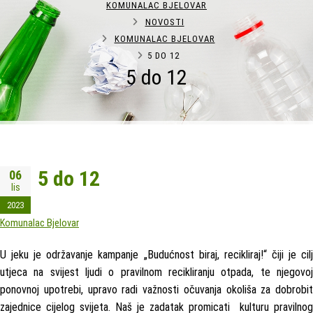
KOMUNALAC BJELOVAR
NOVOSTI
KOMUNALAC BJELOVAR
5 DO 12
5 do 12
5 do 12
06
lis
2023
Komunalac Bjelovar
U jeku je održavanje kampanje „Budućnost biraj, recikliraj!“ čiji je cilj
utjeca na svijest ljudi o pravilnom recikliranju otpada, te njegovoj
ponovnoj upotrebi, upravo radi važnosti očuvanja okoliša za dobrobit
zajednice cijelog svijeta. Naš je zadatak promicati kulturu pravilnog