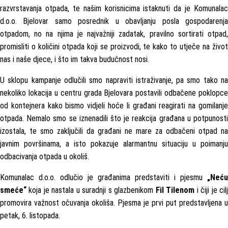
razvrstavanja otpada, te našim korisnicima istaknuti da je Komunalac
d.o.o. Bjelovar samo posrednik u obavljanju posla gospodarenja
otpadom, no na njima je najvažniji zadatak, pravilno sortirati otpad,
promisliti o količini otpada koji se proizvodi, te kako to utječe na život
nas i naše djece, i što im takva budućnost nosi.
U sklopu kampanje odlučili smo napraviti istraživanje, pa smo tako na
nekoliko lokacija u centru grada Bjelovara postavili odbačene poklopce
od kontejnera kako bismo vidjeli hoće li građani reagirati na gomilanje
otpada. Nemalo smo se iznenadili što je reakcija građana u potpunosti
izostala, te smo zaključili da građani ne mare za odbačeni otpad na
javnim površinama, a isto pokazuje alarmantnu situaciju u poimanju
odbacivanja otpada u okoliš.
Komunalac d.o.o. odlučio je građanima predstaviti i pjesmu
„Neću
smeće“
koja je nastala u suradnji s glazbenikom
Fil Tilenom
i čiji je cil
promovira važnost očuvanja okoliša. Pjesma je prvi put predstavljena u
petak, 6. listopada.