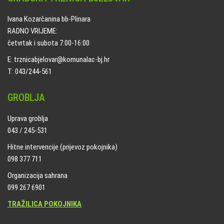
Ivana Kozarčanina bb-Plinara
RADNO VRIJEME:
četvrtak i subota 7:00-16:00
E: trznicabjelovar@komunalac-bj.hr
T: 043/244-561
GROBLJA
Uprava groblja
043 / 245-531
Hitne intervencije (prijevoz pokojnika)
098 377 711
Organizacija sahrana
099 267 6901
TRAŽILICA POKOJNIKA