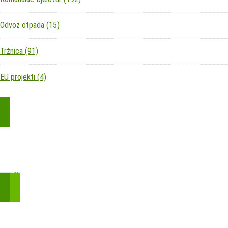
Odvoz otpada
(15)
Tržnica
(91)
EU projekti
(4)
Kupite parkirališnu kartu online!
Bmove je usluga koja uključuje mobilnu i web aplikaciju za
brzui jednostavnu on-line kupnju parkirnih karata.
Zakon o fiskalizaciji u prometu gotovinom - SMS plaćanje
Prilikom obavljene kupovine putem SMS-a trebali biste dobiti