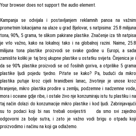
Your browser does not support the audio element.
Kampanja se odvijala i postavljanjem reklamnih panoa na važnim
prometnim lokacijama na ulaze u grad Bjelovar, s natpisima: 25.8 milijuna
tona, 90%, 5 grama, te slikom pakirane plastike. Značenje iza tih natpisa
je vrlo važno, kako na lokalnoj tako i na globalnoj razini. Naime, 25.8
milijuna tona plastike proizvodi se svake godine u Europi, a sada
zamislite koliki je taj broj ukupne plastike u ostatku svijeta. Činjenica je i
da se 90% plastike proizvodi se od fosilnih goriva, a otprilike 5 grama
plastike ljudi pojedu tjedno. Pitate se kako? Pa, budući da mikro
plastika putuje kroz cijeli hranidbeni lanac, životinje je unose kroz
hranjenje, mikro plastika prodire u zemlju, podzemne i nadzemne vode,
mora i oceane gdje ribe, i ostale živo nje konzumiraju istu tu plastiku i na
taj način dolazi do konzumacije mikro plastike i kod ljudi. Zabrinjavajući
su to podaci koji bi nas trebali osvijestiti da smo svi zajedno
odgovorni za bolje sutra, i zato je važno vodi brigu o otpadu koji
proizvodimo i načinu na koji ga odlažemo.