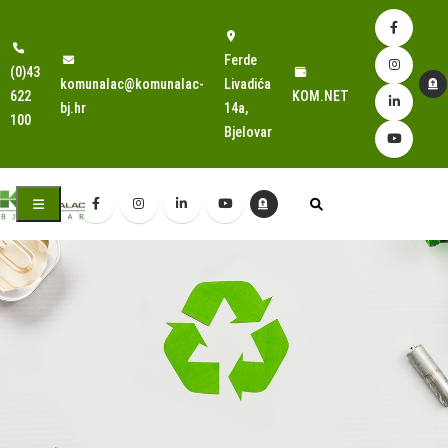
Ferde
(0)43
komunalac@komunalac-
Livadića
622
KOM.NET
bj.hr
14a,
100
Bjelovar