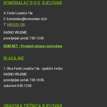
KOMUNALAC D.O.O. BJELOVAR
A: Ferde Livadića 14a
E: komunalac@komunalac-bj.hr
T:
043/622-100
RADNO VRIJEME:
ponedjeljak-petak 7:00-15:00
KOM.NET - Pregled računa i potrošnje
BLAGAJNE
1. Ulica Ferde Livadića 14a - sjedište tvrtke:
RADNO VRIJEME:
ponedjeljak-petak 7:00-18:00,
subotom 8:00-13:00
GRADSKA TRŽNICA BJELOVAR