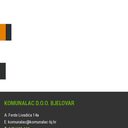
Pošaljite nam upit ili nazovite!
Odgovorit ćemo Vam u
najkraćem mogućem roku.
E: komunalac@komunalac-bj.hr
T: 043/622-100
Čišćenje i uređenje grobnih mjesta
Naručite online jedan od ponuđenih paketa. usluga je dostupna
na svim grobljima kojima upravlja Komunalac d.o.o. Bjelovar.
KOMUNALAC D.O.O. BJELOVAR
A: Ferde Livadića 14a
E: komunalac@komunalac-bj.hr