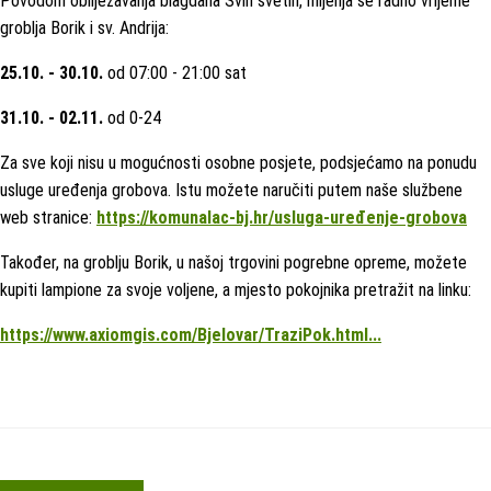
Povodom obilježavanja blagdana Svih svetih, mijenja se radno vrijeme
groblja Borik i sv. Andrija:
25.10. - 30.10.
od 07:00 - 21:00 sat
31.10. - 02.11.
od 0-24
Za sve koji nisu u mogućnosti osobne posjete, podsjećamo na ponudu
usluge uređenja grobova. Istu možete naručiti putem naše službene
web stranice:
https://komunalac-bj.hr/usluga-uređenje-grobova
Također, na groblju Borik, u našoj trgovini pogrebne opreme, možete
kupiti lampione za svoje voljene, a mjesto pokojnika pretražit na linku:
https://www.axiomgis.com/Bjelovar/TraziPok.html...