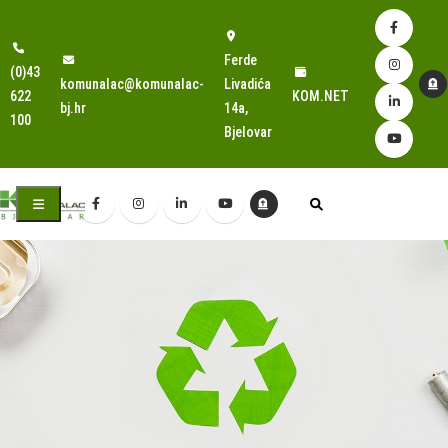
Ferde
(0)43
komunalac@komunalac-
Livadića
622
KOM.NET
bj.hr
14a,
100
Bjelovar