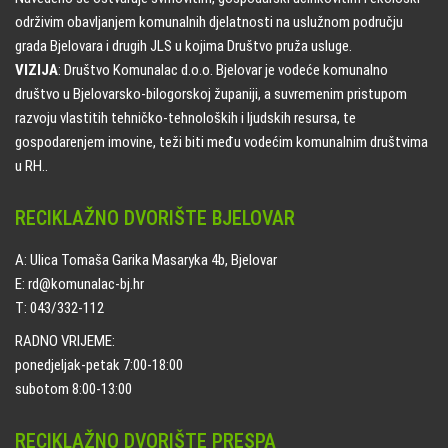
održivim obavljanjem komunalnih djelatnosti na uslužnom području
grada Bjelovara i drugih JLS u kojima Društvo pruža usluge.
VIZIJA
: Društvo Komunalac d.o.o. Bjelovar je vodeće komunalno
društvo u Bjelovarsko-bilogorskoj županiji, a suvremenim pristupom
razvoju vlastitih tehničko-tehnoloških i ljudskih resursa, te
gospodarenjem imovine, teži biti među vodećim komunalnim društvima
u RH..
RECIKLAŽNO DVORIŠTE BJELOVAR
A: Ulica Tomaša Garika Masaryka 4b, Bjelovar
E: rd@komunalac-bj.hr
T: 043/332-112
RADNO VRIJEME:
ponedjeljak-petak 7:00-18:00
subotom 8:00-13:00
RECIKLAŽNO DVORIŠTE PRESPA