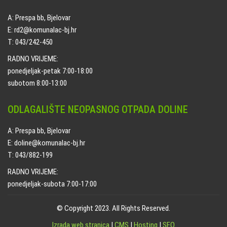
A: Prespa bb, Bjelovar
E: rd2@komunalac-bj.hr
T: 043/242-450
RADNO VRIJEME:
ponedjeljak-petak 7:00-18:00
subotom 8:00-13:00
ODLAGALIŠTE NEOPASNOG OTPADA DOLINE
A: Prespa bb, Bjelovar
E: doline@komunalac-bj.hr
T: 043/882-199
RADNO VRIJEME:
ponedjeljak-subota 7:00-17:00
© Copyright 2023. All Rights Reserved.
Izrada web stranica
|
CMS
|
Hosting
|
SEO