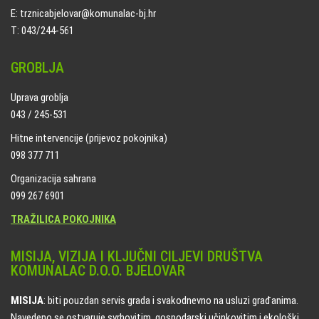
E: trznicabjelovar@komunalac-bj.hr
T: 043/244-561
GROBLJA
Uprava groblja
043 / 245-531
Hitne intervencije (prijevoz pokojnika)
098 377 711
Organizacija sahrana
099 267 6901
TRAŽILICA POKOJNIKA
MISIJA, VIZIJA I KLJUČNI CILJEVI DRUŠTVA
KOMUNALAC D.O.O. BJELOVAR
MISIJA
: biti pouzdan servis grada i svakodnevno na usluzi građanima.
Navedeno se ostvaruje svrhovitim, gospodarski učinkovitim i ekološki