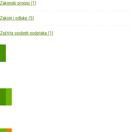
Zakonski propisi
(1)
Zakoni i odluke
(5)
Zaštita osobnih podataka
(1)
Kupite parkirališnu kartu online!
Bmove je usluga koja uključuje mobilnu i web aplikaciju za
brzui jednostavnu on-line kupnju parkirnih karata.
Zakon o fiskalizaciji u prometu gotovinom - SMS plaćanje
Prilikom obavljene kupovine putem SMS-a trebali biste dobiti
brojtransakcije/PIN