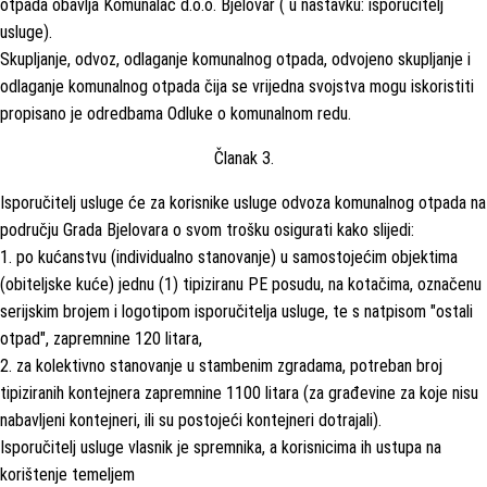
otpada obavlja Komunalac d.o.o. Bjelovar ( u nastavku: isporučitelj
usluge).
Skupljanje, odvoz, odlaganje komunalnog otpada, odvojeno skupljanje i
odlaganje komunalnog otpada čija se vrijedna svojstva mogu iskoristiti
propisano je odredbama Odluke o komunalnom redu.
Članak 3.
Isporučitelj usluge će za korisnike usluge odvoza komunalnog otpada na
području Grada Bjelovara o svom trošku osigurati kako slijedi:
1. po kućanstvu (individualno stanovanje) u samostojećim objektima
(obiteljske kuće) jednu (1) tipiziranu PE posudu, na kotačima, označenu
serijskim brojem i logotipom isporučitelja usluge, te s natpisom "ostali
otpad", zapremnine 120 litara,
2. za kolektivno stanovanje u stambenim zgradama, potreban broj
tipiziranih kontejnera zapremnine 1100 litara (za građevine za koje nisu
nabavljeni kontejneri, ili su postojeći kontejneri dotrajali).
Isporučitelj usluge vlasnik je spremnika, a korisnicima ih ustupa na
korištenje temeljem