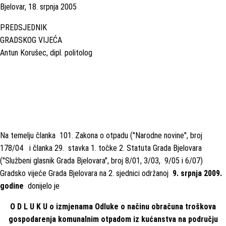
Bjelovar, 18. srpnja 2005
PREDSJEDNIK
GRADSKOG VIJEĆA
Antun Korušec, dipl. politolog
Na temelju članka 101. Zakona o otpadu ("Narodne novine", broj
178/04 i članka 29. stavka 1. točke 2. Statuta Grada Bjelovara
("Službeni glasnik Grada Bjelovara", broj 8/01, 3/03, 9/05 i 6/07)
Gradsko vijeće Grada Bjelovara na 2. sjednici održanoj
9. srpnja 2009.
godine
donijelo je
O D L U K U o izmjenama Odluke o načinu obračuna troškova
gospodarenja komunalnim otpadom iz kućanstva na području