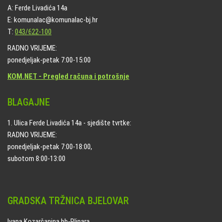
A: Ferde Livadića 14a
E: komunalac@komunalac-bj.hr
T:
043/622-100
RADNO VRIJEME:
ponedjeljak-petak 7:00-15:00
KOM.NET - Pregled računa i potrošnje
BLAGAJNE
1. Ulica Ferde Livadića 14a - sjedište tvrtke:
RADNO VRIJEME:
ponedjeljak-petak 7:00-18:00,
subotom 8:00-13:00
GRADSKA TRŽNICA BJELOVAR
Ivana Kozarčanina bb-Plinara