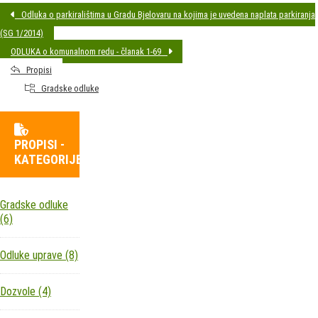
Odluka o parkiralištima u Gradu Bjelovaru na kojima je uvedena naplata parkiranja
(SG 1/2014)
ODLUKA o komunalnom redu - članak 1-69
Propisi
Gradske odluke
PROPISI -
KATEGORIJE
Gradske odluke
(6)
Odluke uprave
(8)
Dozvole
(4)