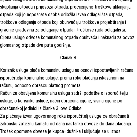
skupljanja otpada i prijevoza otpada, procijenjene troškove uklanjanja
otpada koji je nepoznata osoba odložila izvan odlagališta otpada,
troškove odlaganja otpada koji obuhvaćaju troškove projektiranja i
gradnje građevina za odlaganje otpada i troškove rada odlagališta.
Cijena usluge odvoza komunalnog otpada obuhvaća i naknadu za odvoz
glomaznog otpada dva puta godišnje.
Članak 8.
Korisnik usluge plaća komunalnu uslugu na osnovi ispostavljenih računa
isporučitelja komunalne usluge, prema roku plaćanja iskazanom na
računu, odnosno obrascu platnog prometa.
Račun za obavljenu komunalnu uslugu sadrži podatke o isporučitelju
usluge, o korisniku usluge, način obračuna cijene, visinu cijene po
obračunskoj jedinici iz članka 3. ove Odluke.
Za plaćanje izvan ugovorenog roka isporučitelj usluge će obračunati
zakonsku zateznu kamatu od dana nastanka obveze do dana plaćanja.
Trošak opomene obveza je kupca–dužnika i uključuje se u iznos