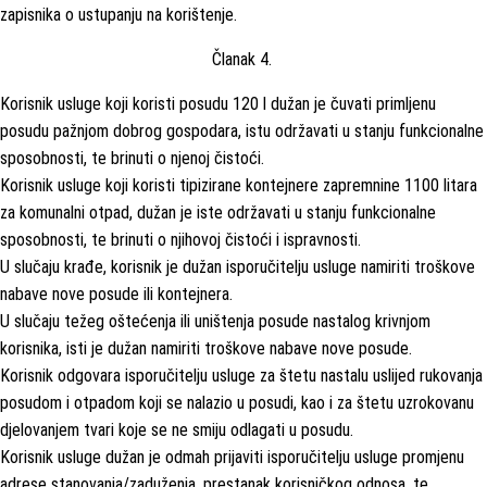
zapisnika o ustupanju na korištenje.
Članak 4.
Korisnik usluge koji koristi posudu 120 l dužan je čuvati primljenu
posudu pažnjom dobrog gospodara, istu održavati u stanju funkcionalne
sposobnosti, te brinuti o njenoj čistoći.
Korisnik usluge koji koristi tipizirane kontejnere zapremnine 1100 litara
za komunalni otpad, dužan je iste održavati u stanju funkcionalne
sposobnosti, te brinuti o njihovoj čistoći i ispravnosti.
U slučaju krađe, korisnik je dužan isporučitelju usluge namiriti troškove
nabave nove posude ili kontejnera.
U slučaju težeg oštećenja ili uništenja posude nastalog krivnjom
korisnika, isti je dužan namiriti troškove nabave nove posude.
Korisnik odgovara isporučitelju usluge za štetu nastalu uslijed rukovanja
posudom i otpadom koji se nalazio u posudi, kao i za štetu uzrokovanu
djelovanjem tvari koje se ne smiju odlagati u posudu.
Korisnik usluge dužan je odmah prijaviti isporučitelju usluge promjenu
adrese stanovanja/zaduženja, prestanak korisničkog odnosa, te