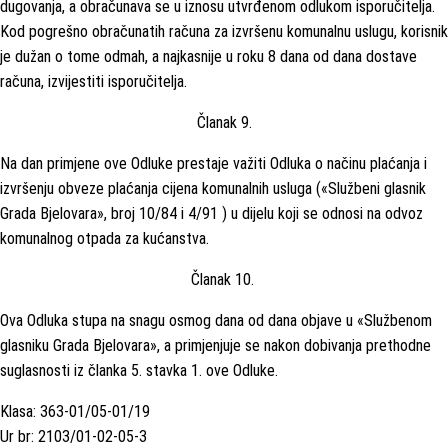
dugovanja, a obračunava se u iznosu utvrđenom odlukom isporučitelja.
Kod pogrešno obračunatih računa za izvršenu komunalnu uslugu, korisnik
je dužan o tome odmah, a najkasnije u roku 8 dana od dana dostave
računa, izvijestiti isporučitelja.
Članak 9.
Na dan primjene ove Odluke prestaje važiti Odluka o načinu plaćanja i
izvršenju obveze plaćanja cijena komunalnih usluga («Službeni glasnik
Grada Bjelovara», broj 10/84 i 4/91 ) u dijelu koji se odnosi na odvoz
komunalnog otpada za kućanstva.
Članak 10.
Ova Odluka stupa na snagu osmog dana od dana objave u «Službenom
glasniku Grada Bjelovara», a primjenjuje se nakon dobivanja prethodne
suglasnosti iz članka 5. stavka 1. ove Odluke.
Klasa: 363-01/05-01/19
Ur br: 2103/01-02-05-3