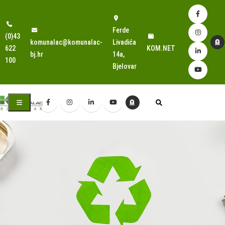
Ferde
(0)43
komunalac@komunalac-
Livadića
622
KOM.NET
bj.hr
14a,
100
Bjelovar