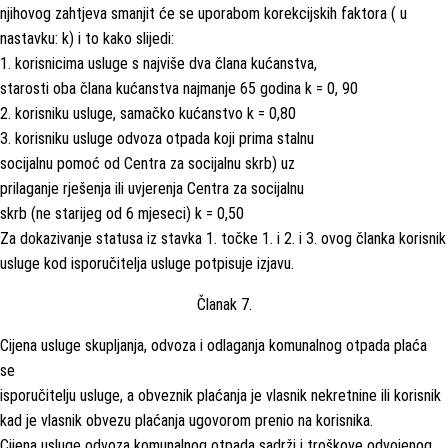
njihovog zahtjeva smanjit će se uporabom korekcijskih faktora ( u
nastavku: k) i to kako slijedi:
1. korisnicima usluge s najviše dva člana kućanstva,
starosti oba člana kućanstva najmanje 65 godina k = 0, 90
2. korisniku usluge, samačko kućanstvo k = 0,80
3. korisniku usluge odvoza otpada koji prima stalnu
socijalnu pomoć od Centra za socijalnu skrb) uz
prilaganje rješenja ili uvjerenja Centra za socijalnu
skrb (ne starijeg od 6 mjeseci) k = 0,50
Za dokazivanje statusa iz stavka 1. točke 1. i 2. i 3. ovog članka korisnik
usluge kod isporučitelja usluge potpisuje izjavu.
Članak 7.
Cijena usluge skupljanja, odvoza i odlaganja komunalnog otpada plaća
se
isporučitelju usluge, a obveznik plaćanja je vlasnik nekretnine ili korisnik
kad je vlasnik obvezu plaćanja ugovorom prenio na korisnika.
Cijena usluge odvoza komunalnog otpada sadrži i troškove odvojenog