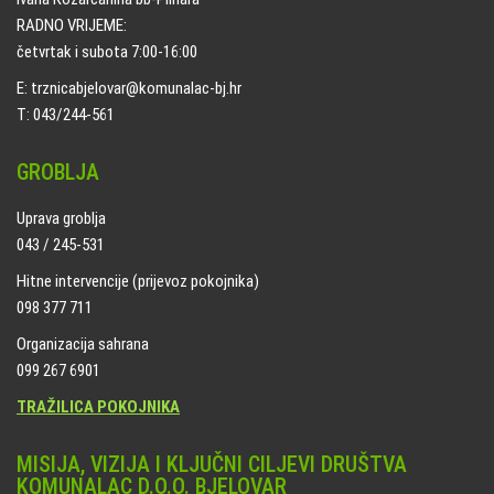
RADNO VRIJEME:
četvrtak i subota 7:00-16:00
E: trznicabjelovar@komunalac-bj.hr
T: 043/244-561
GROBLJA
Uprava groblja
043 / 245-531
Hitne intervencije (prijevoz pokojnika)
098 377 711
Organizacija sahrana
099 267 6901
TRAŽILICA POKOJNIKA
MISIJA, VIZIJA I KLJUČNI CILJEVI DRUŠTVA
KOMUNALAC D.O.O. BJELOVAR