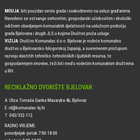
MISIJA
: biti pouzdan servis grada i svakodnevno na usluzi građanima.
Navedeno se ostvaruje svrhovitim, gospodarski učinkovitim i ekološki
održivim obavljanjem komunalnih djelatnosti na uslužnom području
grada Bjelovara i drugih JLS u kojima Društvo pruža usluge.
VIZIJA
: Društvo Komunalac d.o.o. Bjelovar je vodeće komunalno
društvo u Bjelovarsko-bilogorskoj županiji, a suvremenim pristupom
razvoju vlastitih tehničko-tehnoloških i ljudskih resursa, te
gospodarenjem imovine, teži biti među vodećim komunalnim društvima
u RH..
RECIKLAŽNO DVORIŠTE BJELOVAR
A: Ulica Tomaša Garika Masaryka 4b, Bjelovar
E: rd@komunalac-bj.hr
T: 043/332-112
RADNO VRIJEME:
ponedjeljak-petak 7:00-18:00