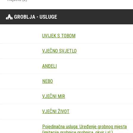
GROBLJA - USLUGE
UVIJEK S TOBOM
VJEČNO SVJETLO
ANĐELI
NEBO
VJEČNI MIR
VJEČNI ŽIVOT
Pojedinačna usluga: Uređenje grobnog mjesta
(imitacija grobnice,grobnica, okvir i sl.)