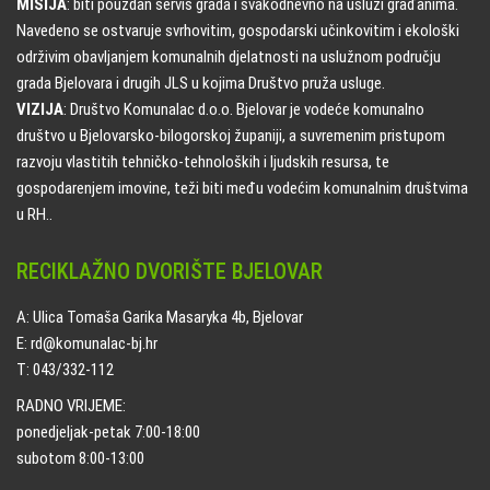
MISIJA
: biti pouzdan servis grada i svakodnevno na usluzi građanima.
Navedeno se ostvaruje svrhovitim, gospodarski učinkovitim i ekološki
održivim obavljanjem komunalnih djelatnosti na uslužnom području
grada Bjelovara i drugih JLS u kojima Društvo pruža usluge.
VIZIJA
: Društvo Komunalac d.o.o. Bjelovar je vodeće komunalno
društvo u Bjelovarsko-bilogorskoj županiji, a suvremenim pristupom
razvoju vlastitih tehničko-tehnoloških i ljudskih resursa, te
gospodarenjem imovine, teži biti među vodećim komunalnim društvima
u RH..
RECIKLAŽNO DVORIŠTE BJELOVAR
A: Ulica Tomaša Garika Masaryka 4b, Bjelovar
E: rd@komunalac-bj.hr
T: 043/332-112
RADNO VRIJEME:
ponedjeljak-petak 7:00-18:00
subotom 8:00-13:00