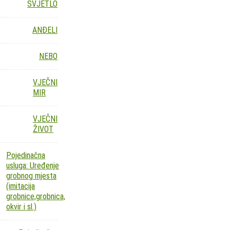
SVJETLO
ANĐELI
NEBO
VJEČNI
MIR
VJEČNI
ŽIVOT
Pojedinačna
usluga: Uređenje
grobnog mjesta
(imitacija
grobnice,grobnica,
okvir i sl.)