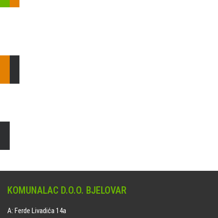
Pošaljite nam upit ili nazovite!
Odgovorit ćemo Vam u
najkraćem mogućem roku.
E: komunalac@komunalac-bj.hr
T: 043/622-100
Čišćenje i uređenje grobnih mjesta
Naručite online jedan od ponuđenih paketa. usluga je dostupna
na svim grobljima kojima upravlja Komunalac d.o.o. Bjelovar.
KOMUNALAC D.O.O. BJELOVAR
A: Ferde Livadića 14a