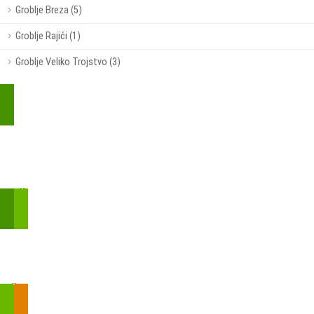
Groblje Breza (5)
Groblje Rajići (1)
Groblje Veliko Trojstvo (3)
Kupite parkirališnu kartu online!
Bmove je usluga koja uključuje mobilnu i web aplikaciju za
brzui jednostavnu on-line kupnju parkirnih karata.
Zakon o fiskalizaciji u prometu gotovinom - SMS plaćanje
Prilikom obavljene kupovine putem SMS-a trebali biste dobiti
brojtransakcije/PIN