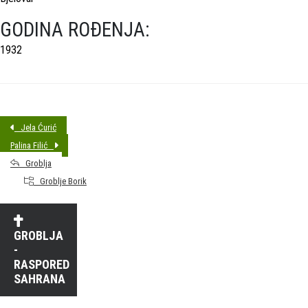
GODINA ROĐENJA:
1932
Jela Ćurić
Palina Filić
Groblja
Groblje Borik
GROBLJA
-
RASPORED
SAHRANA