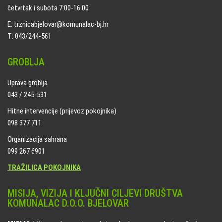
četvrtak i subota 7:00-16:00
E: trznicabjelovar@komunalac-bj.hr
T: 043/244-561
GROBLJA
Uprava groblja
043 / 245-531
Hitne intervencije (prijevoz pokojnika)
098 377 711
Organizacija sahrana
099 267 6901
TRAŽILICA POKOJNIKA
MISIJA, VIZIJA I KLJUČNI CILJEVI DRUŠTVA
KOMUNALAC D.O.O. BJELOVAR