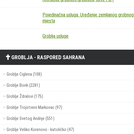
Pojedinačna usluga: Uređenje zemljanog grobnog
mjesta
Groblja usluge
GROBLJA - RASPORED SAHRANA
Groblje Ciglena (108)
Groblje Borik (2281)
Groblje Ždralovi (175)
Groblje Trojstveni Markovac (97)
Groblje Svetog Andrije (551)
Groblje Veliko Korenovo - katoličko (47)