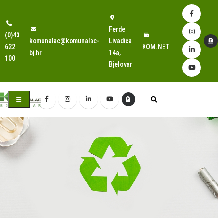
Ferde
(0)43
komunalac@komunalac-
Livadića
622
KOM.NET
bj.hr
14a,
100
Bjelovar