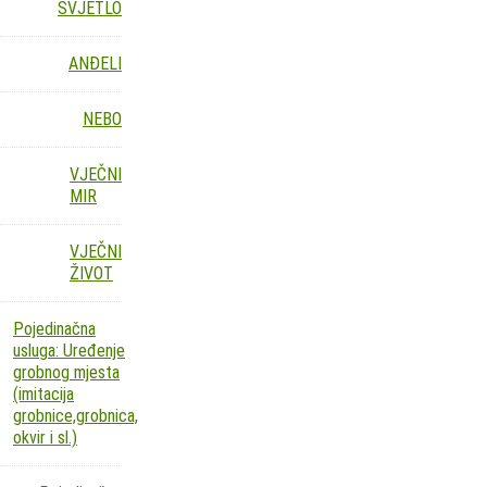
SVJETLO
ANĐELI
NEBO
VJEČNI
MIR
VJEČNI
ŽIVOT
Pojedinačna
usluga: Uređenje
grobnog mjesta
(imitacija
grobnice,grobnica,
okvir i sl.)