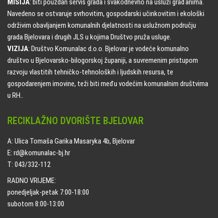
MISIJA
: biti pouzdan servis grada i svakodnevno na usluzi građanima.
Navedeno se ostvaruje svrhovitim, gospodarski učinkovitim i ekološki
održivim obavljanjem komunalnih djelatnosti na uslužnom području
grada Bjelovara i drugih JLS u kojima Društvo pruža usluge.
VIZIJA
: Društvo Komunalac d.o.o. Bjelovar je vodeće komunalno
društvo u Bjelovarsko-bilogorskoj županiji, a suvremenim pristupom
razvoju vlastitih tehničko-tehnoloških i ljudskih resursa, te
gospodarenjem imovine, teži biti među vodećim komunalnim društvima
u RH..
RECIKLAŽNO DVORIŠTE BJELOVAR
A: Ulica Tomaša Garika Masaryka 4b, Bjelovar
E: rd@komunalac-bj.hr
T: 043/332-112
RADNO VRIJEME:
ponedjeljak-petak 7:00-18:00
subotom 8:00-13:00