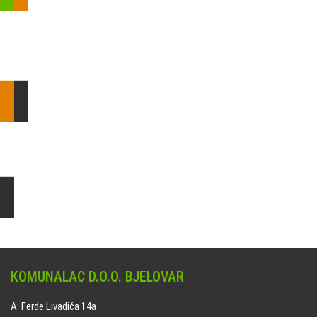
Pošaljite nam upit ili nazovite!
Odgovorit ćemo Vam u
najkraćem mogućem roku.
E: komunalac@komunalac-bj.hr
T: 043/622-100
Čišćenje i uređenje grobnih mjesta
Naručite online jedan od ponuđenih paketa. usluga je dostupna
na svim grobljima kojima upravlja Komunalac d.o.o. Bjelovar.
KOMUNALAC D.O.O. BJELOVAR
A: Ferde Livadića 14a