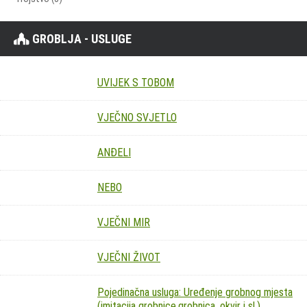
GROBLJA - USLUGE
UVIJEK S TOBOM
VJEČNO SVJETLO
ANĐELI
NEBO
VJEČNI MIR
VJEČNI ŽIVOT
Pojedinačna usluga: Uređenje grobnog mjesta
(imitacija grobnice,grobnica, okvir i sl.)