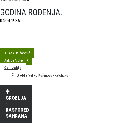
GODINA ROĐENJA:
04.04.1935.
Ana Jalžabetić
Ankica Matuš
Groblja
Groblje Veliko Korenovo - katoličko
GROBLJA
-
RASPORED
SAHRANA