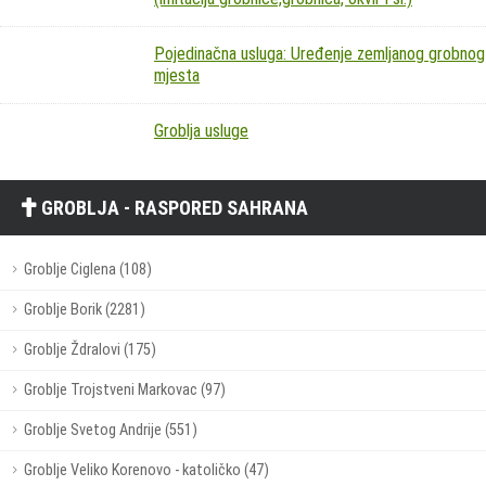
Pojedinačna usluga: Uređenje zemljanog grobnog
mjesta
Groblja usluge
GROBLJA - RASPORED SAHRANA
Groblje Ciglena (108)
Groblje Borik (2281)
Groblje Ždralovi (175)
Groblje Trojstveni Markovac (97)
Groblje Svetog Andrije (551)
Groblje Veliko Korenovo - katoličko (47)