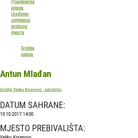
Pojedinačna
usluga:
Uređenje
zemljanog
grobnog
mjesta
Groblja
usluge
Antun Mlađan
Groblje Veliko Korenovo - katoličko
DATUM SAHRANE:
19.10.2017 14:00
MJESTO PREBIVALIŠTA:
Veliko Korenovo