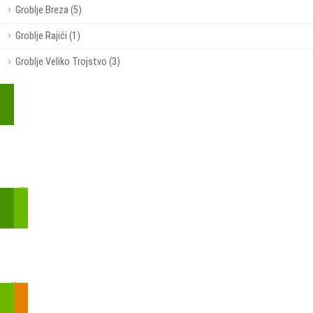
Groblje Breza (5)
Groblje Rajići (1)
Groblje Veliko Trojstvo (3)
Kupite parkirališnu kartu online!
Bmove je usluga koja uključuje mobilnu i web aplikaciju za
brzui jednostavnu on-line kupnju parkirnih karata.
Zakon o fiskalizaciji u prometu gotovinom - SMS plaćanje
Prilikom obavljene kupovine putem SMS-a trebali biste dobiti
brojtransakcije/PIN