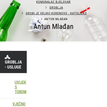
KOMUNALAC BJELOVAR
GROBLJA
GROBLJE VELIKO KORENOVO - KATOLIČKO
ANTUN MLAĐAN
Antun Mlađan
GROBLJA
- USLUGE
UVIJEK
S
TOBOM
VJEČNO