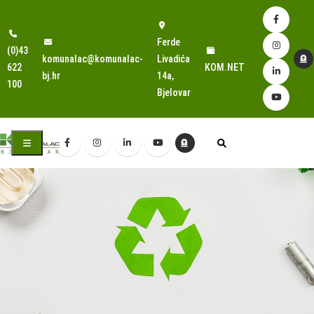
Ferde
(0)43
komunalac@komunalac-
Livadića
622
KOM.NET
bj.hr
14a,
100
Bjelovar