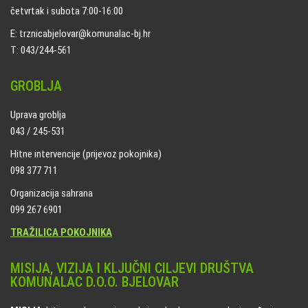
četvrtak i subota 7:00-16:00
E: trznicabjelovar@komunalac-bj.hr
T: 043/244-561
GROBLJA
Uprava groblja
043 / 245-531
Hitne intervencije (prijevoz pokojnika)
098 377 711
Organizacija sahrana
099 267 6901
TRAŽILICA POKOJNIKA
MISIJA, VIZIJA I KLJUČNI CILJEVI DRUŠTVA
KOMUNALAC D.O.O. BJELOVAR