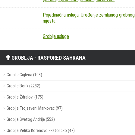
Pojedinačna usluga: Uređenje zemljanog grobnog
mjesta
Groblja usluge
GROBLJA - RASPORED SAHRANA
Groblje Ciglena (108)
Groblje Borik (2282)
Groblje Ždralovi (175)
Groblje Trojstveni Markovac (97)
Groblje Svetog Andrije (552)
Groblje Veliko Korenovo - katoličko (47)