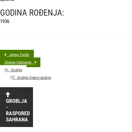
GODINA ROĐENJA:
1936
Jelena Žnidar
Stjepan Habijanec
Groblja
Groblje Svetog Andrije
GROBLJA
-
RASPORED
SAHRANA