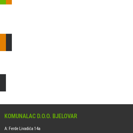
Pošaljite nam upit ili nazovite!
Odgovorit ćemo Vam u
najkraćem mogućem roku.
E: komunalac@komunalac-bj.hr
T: 043/622-100
Čišćenje i uređenje grobnih mjesta
Naručite online jedan od ponuđenih paketa. usluga je dostupna
na svim grobljima kojima upravlja Komunalac d.o.o. Bjelovar.
KOMUNALAC D.O.O. BJELOVAR
A: Ferde Livadića 14a