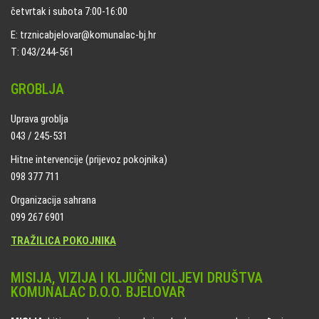
četvrtak i subota 7:00-16:00
E: trznicabjelovar@komunalac-bj.hr
T: 043/244-561
GROBLJA
Uprava groblja
043 / 245-531
Hitne intervencije (prijevoz pokojnika)
098 377 711
Organizacija sahrana
099 267 6901
TRAŽILICA POKOJNIKA
MISIJA, VIZIJA I KLJUČNI CILJEVI DRUŠTVA
KOMUNALAC D.O.O. BJELOVAR