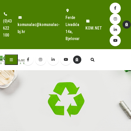
Ferde
(0)43
komunalac@komunalac-
Livadića
622
KOM.NET
bj.hr
14a,
100
Bjelovar