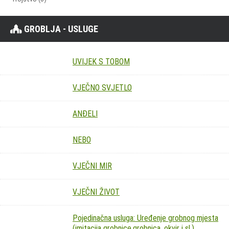
GROBLJA - USLUGE
UVIJEK S TOBOM
VJEČNO SVJETLO
ANĐELI
NEBO
VJEČNI MIR
VJEČNI ŽIVOT
Pojedinačna usluga: Uređenje grobnog mjesta
(imitacija grobnice,grobnica, okvir i sl.)