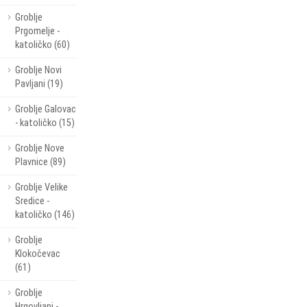
Groblje
Prgomelje -
katoličko (60)
Groblje Novi
Pavljani (19)
Groblje Galovac
- katoličko (15)
Groblje Nove
Plavnice (89)
Groblje Velike
Sredice -
katoličko (146)
Groblje
Klokočevac
(61)
Groblje
Hrgovljani -