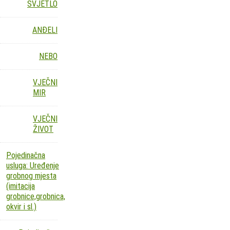
SVJETLO
ANĐELI
NEBO
VJEČNI
MIR
VJEČNI
ŽIVOT
Pojedinačna
usluga: Uređenje
grobnog mjesta
(imitacija
grobnice,grobnica,
okvir i sl.)