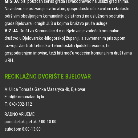
MISIJA
: biti pouzdan servis grada i svakodnevno na usluzi građanima.
Navedeno se ostvaruje svrhovitim, gospodarski učinkovitim i ekološki
održivim obavljanjem komunalnih djelatnosti na uslužnom području
grada Bjelovara i drugih JLS u kojima Društvo pruža usluge.
VIZIJA
: Društvo Komunalac d.o.o. Bjelovar je vodeće komunalno
društvo u Bjelovarsko-bilogorskoj županiji, a suvremenim pristupom
razvoju vlastitih tehničko-tehnoloških i ljudskih resursa, te
gospodarenjem imovine, teži biti među vodećim komunalnim društvima
u RH..
RECIKLAŽNO DVORIŠTE BJELOVAR
A: Ulica Tomaša Garika Masaryka 4b, Bjelovar
E: rd@komunalac-bj.hr
T: 043/332-112
RADNO VRIJEME:
ponedjeljak-petak 7:00-18:00
subotom 8:00-13:00