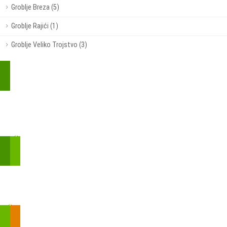
Groblje Breza (5)
Groblje Rajići (1)
Groblje Veliko Trojstvo (3)
Kupite parkirališnu kartu online!
Bmove je usluga koja uključuje mobilnu i web aplikaciju za
brzui jednostavnu on-line kupnju parkirnih karata.
Zakon o fiskalizaciji u prometu gotovinom - SMS plaćanje
Prilikom obavljene kupovine putem SMS-a trebali biste dobiti
brojtransakcije/PIN