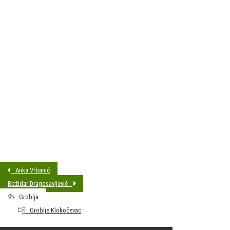
DATUM SAHRANE:
08.03.2018 14:00
MJESTO PREBIVALIŠTA:
D. Stubica
GODINA ROĐENJA:
1948
Anka Vrbanić
Božidar Dragosavljević
Groblja
Groblje Klokočevac