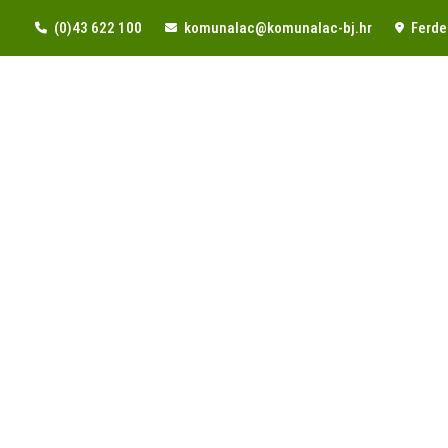
(0)43 622 100
komunalac@komunalac-bj.hr
Ferde 