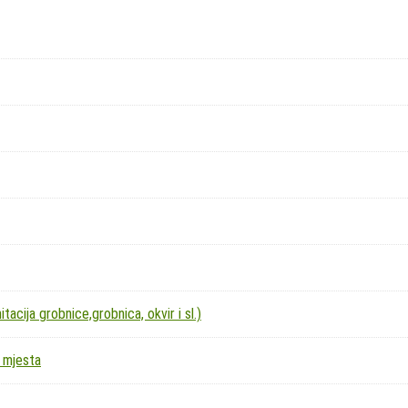
acija grobnice,grobnica, okvir i sl.)
 mjesta