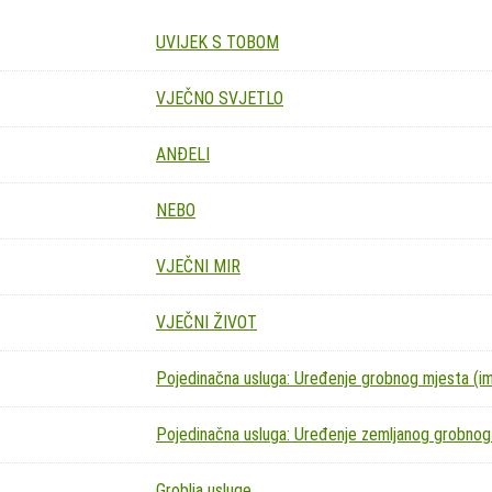
UVIJEK S TOBOM
VJEČNO SVJETLO
ANĐELI
NEBO
VJEČNI MIR
VJEČNI ŽIVOT
Pojedinačna usluga: Uređenje grobnog mjesta (imit
Pojedinačna usluga: Uređenje zemljanog grobnog
Groblja usluge