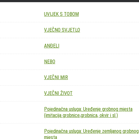
UVIJEK S TOBOM
VJEČNO SVJETLO
ANĐELI
NEBO
VJEČNI MIR
VJEČNI ŽIVOT
Pojedinačna usluga: Uređenje grobnog mjesta
(imitacija grobnice,grobnica, okvir i sl.)
Pojedinačna usluga: Uređenje zemljanog grobnog
mjesta