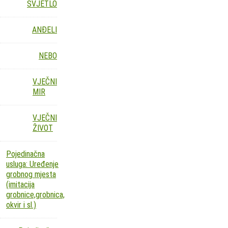
SVJETLO
ANĐELI
NEBO
VJEČNI
MIR
VJEČNI
ŽIVOT
Pojedinačna
usluga: Uređenje
grobnog mjesta
(imitacija
grobnice,grobnica,
okvir i sl.)