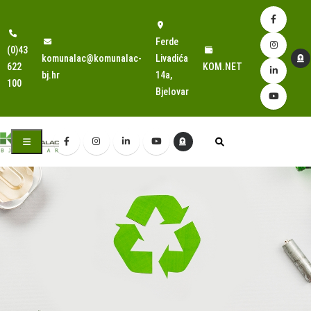
Ferde
(0)43
komunalac@komunalac-
Livadića
622
KOM.NET
bj.hr
14a,
100
Bjelovar