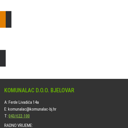
E: komunalac@komunalac-bj.hr
T: 043/622-100
Čišćenje i uređenje grobnih mjesta
Naručite online jedan od ponuđenih paketa. usluga je dostupna
na svim grobljima kojima upravlja Komunalac d.o.o. Bjelovar.
KOMUNALAC D.O.O. BJELOVAR
A: Ferde Livadića 14a
E: komunalac@komunalac-bj.hr
T:
043/622-100
RADNO VRIJEME: