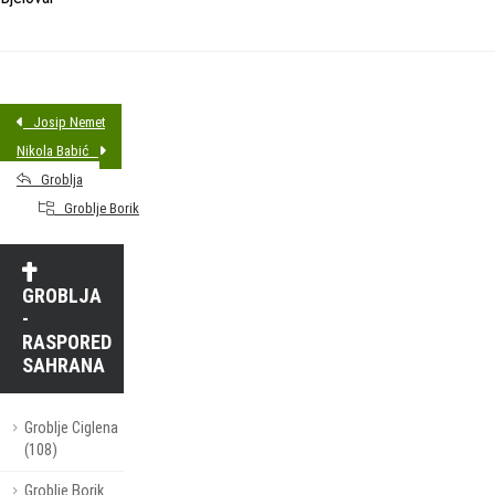
Josip Nemet
Nikola Babić
Groblja
Groblje Borik
GROBLJA
-
RASPORED
SAHRANA
Groblje Ciglena
(108)
Groblje Borik