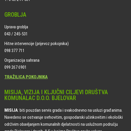
GROBLJA
Uprava groblja
043 / 245-531
Hitne intervencije (prijevoz pokojnika)
098 377 711
Organizacija sahrana
099 267 6901
TRAŽILICA POKOJNIKA
MISIJA, VIZIJA I KLJUČNI CILJEVI DRUŠTVA
KOMUNALAC D.O.O. BJELOVAR
MISIJA
: biti pouzdan servis grada i svakodnevno na usluzi građanima.
Navedeno se ostvaruje svrhovitim, gospodarski učinkovitim i ekološki
održivim obavljanjem komunalnih djelatnosti na uslužnom području