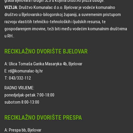
grada Bjelovara i drugih JLS u kojima Društvo pruža usluge.
VIZIJA
: Društvo Komunalac d.o.o. Bjelovar je vodeće komunalno
društvo u Bjelovarsko-bilogorskoj županiji, a suvremenim pristupom
razvoju vlastitih tehničko-tehnoloških i ljudskih resursa, te
gospodarenjem imovine, teži biti među vodećim komunalnim društvima
u RH..
RECIKLAŽNO DVORIŠTE BJELOVAR
A: Ulica Tomaša Garika Masaryka 4b, Bjelovar
E: rd@komunalac-bj.hr
T: 043/332-112
RADNO VRIJEME:
ponedjeljak-petak 7:00-18:00
subotom 8:00-13:00
RECIKLAŽNO DVORIŠTE PRESPA
A: Prespa bb, Bjelovar