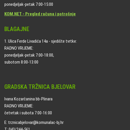
ponedjeljak-petak 7:00-15:00
KOM.NET - Pregled računa i potrošnje
BLAGAJNE
1. Ulica Ferde Livadića 14a - sjedište tvrtke:
RADNO VRIJEME:
ponedjeljak-petak 7:00-18:00,
subotom 8:00-13:00
GRADSKA TRŽNICA BJELOVAR
Ivana Kozarčanina bb-Plinara
RADNO VRIJEME:
četvrtak i subota 7:00-16:00
E: trznicabjelovar@komunalac-bj.hr
T: 043/244-561