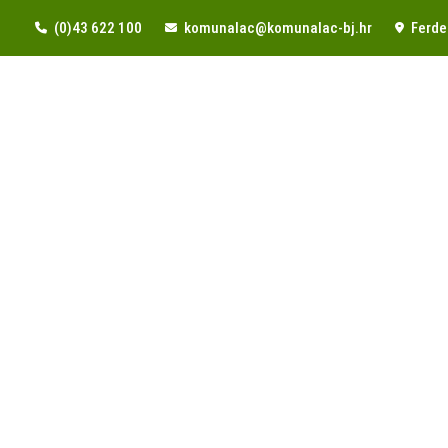
(0)43 622 100
komunalac@komunalac-bj.hr
Ferde 