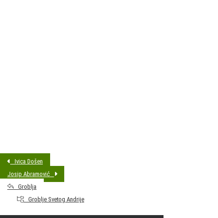
DATUM SAHRANE:
05.02.2020 13:00
MJESTO PREBIVALIŠTA:
Bjelovar
GODINA ROĐENJA:
1952
Ivica Došen
Josip Abramović
Groblja
Groblje Svetog Andrije