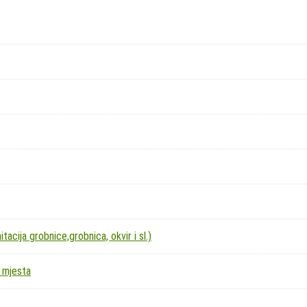
acija grobnice,grobnica, okvir i sl.)
 mjesta