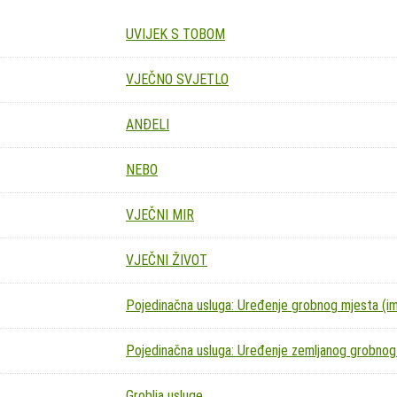
UVIJEK S TOBOM
VJEČNO SVJETLO
ANĐELI
NEBO
VJEČNI MIR
VJEČNI ŽIVOT
Pojedinačna usluga: Uređenje grobnog mjesta (imit
Pojedinačna usluga: Uređenje zemljanog grobnog
Groblja usluge