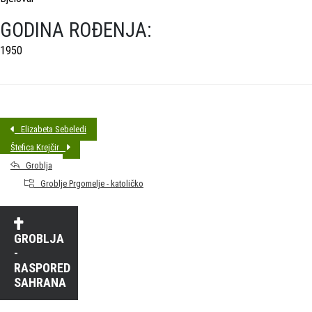
GODINA ROĐENJA:
1950
Elizabeta Sebeledi
Štefica Krejčir
Groblja
Groblje Prgomelje - katoličko
GROBLJA
-
RASPORED
SAHRANA