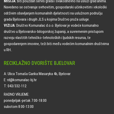
MISIJA
: biti pouzdan servis grada i svakodnevno na usluzi građanima.
Navedeno se ostvaruje svrhovitim, gospodarski učinkovitim i ekološki
održivim obavljanjem komunalnih djelatnosti na uslužnom području
grada Bjelovara i drugih JLS u kojima Društvo pruža usluge.
VIZIJA
: Društvo Komunalac d.o.o. Bjelovar je vodeće komunalno
društvo u Bjelovarsko-bilogorskoj županiji, a suvremenim pristupom
razvoju vlastitih tehničko-tehnoloških i ljudskih resursa, te
gospodarenjem imovine, teži biti među vodećim komunalnim društvima
u RH..
RECIKLAŽNO DVORIŠTE BJELOVAR
A: Ulica Tomaša Garika Masaryka 4b, Bjelovar
E: rd@komunalac-bj.hr
T: 043/332-112
RADNO VRIJEME:
ponedjeljak-petak 7:00-18:00
subotom 8:00-13:00