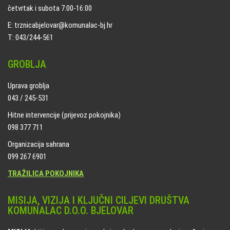
četvrtak i subota 7:00-16:00
E: trznicabjelovar@komunalac-bj.hr
T: 043/244-561
GROBLJA
Uprava groblja
043 / 245-531
Hitne intervencije (prijevoz pokojnika)
098 377 711
Organizacija sahrana
099 267 6901
TRAŽILICA POKOJNIKA
MISIJA, VIZIJA I KLJUČNI CILJEVI DRUŠTVA
KOMUNALAC D.O.O. BJELOVAR