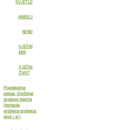
SVJETLO
ANĐELI
NEBO
VJEČNI
MIR
VJEČNI
ŽIVOT
Pojedinačna
usluga: Uređenje
grobnog mjesta
(imitacija
grobnice,grobnica,
okvir i sl.)