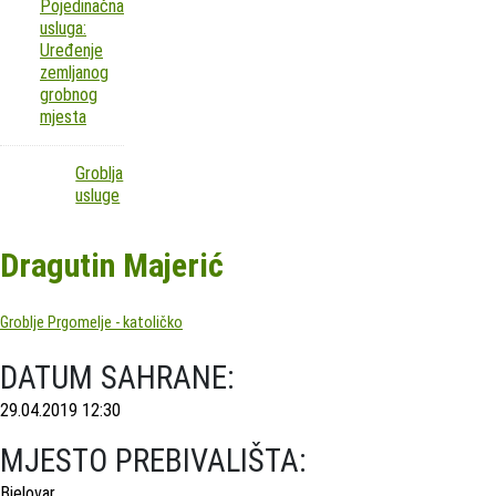
Pojedinačna
usluga:
Uređenje
zemljanog
grobnog
mjesta
Groblja
usluge
Dragutin Majerić
Groblje Prgomelje - katoličko
DATUM SAHRANE:
29.04.2019 12:30
MJESTO PREBIVALIŠTA:
Bjelovar