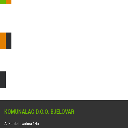
Pošaljite nam upit ili nazovite!
Odgovorit ćemo Vam u
najkraćem mogućem roku.
E: komunalac@komunalac-bj.hr
T: 043/622-100
Čišćenje i uređenje grobnih mjesta
Naručite online jedan od ponuđenih paketa. usluga je dostupna
na svim grobljima kojima upravlja Komunalac d.o.o. Bjelovar.
KOMUNALAC D.O.O. BJELOVAR
A: Ferde Livadića 14a