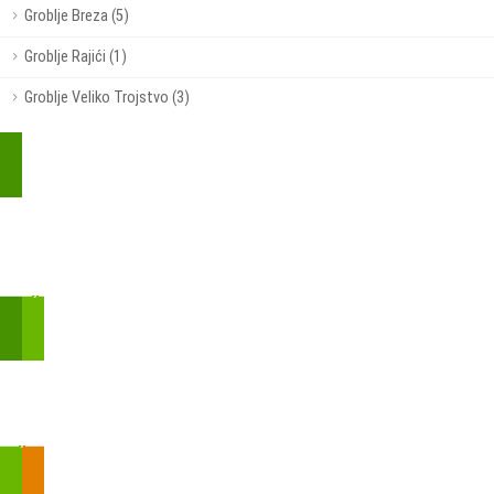
Groblje Breza (5)
Groblje Rajići (1)
Groblje Veliko Trojstvo (3)
Kupite parkirališnu kartu online!
Bmove je usluga koja uključuje mobilnu i web aplikaciju za
brzui jednostavnu on-line kupnju parkirnih karata.
Zakon o fiskalizaciji u prometu gotovinom - SMS plaćanje
Prilikom obavljene kupovine putem SMS-a trebali biste dobiti
brojtransakcije/PIN