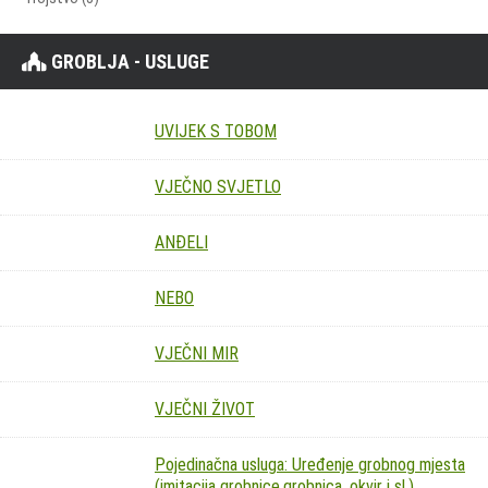
GROBLJA - USLUGE
UVIJEK S TOBOM
VJEČNO SVJETLO
ANĐELI
NEBO
VJEČNI MIR
VJEČNI ŽIVOT
Pojedinačna usluga: Uređenje grobnog mjesta
(imitacija grobnice,grobnica, okvir i sl.)