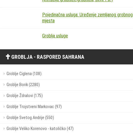
Pojedinačna usluga: Uređenje zemljanog grobnog
mjesta
Groblja usluge
GROBLJA - RASPORED SAHRANA
Groblje Ciglena (108)
Groblje Borik (2280)
Groblje Ždralovi (175)
Groblje Trojstveni Markovac (97)
Groblje Svetog Andrije (550)
Groblje Veliko Korenovo - katoličko (47)