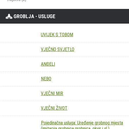
GROBLJA - USLUGE
UVIJEK S TOBOM
VJEČNO SVJETLO
ANĐELI
NEBO
VJEČNI MIR
VJEČNI ŽIVOT
Pojedinačna usluga: Uređenje grobnog mjesta
(imitacija grobnice,grobnica, okvir i sl.)