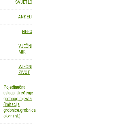
SVJETLO
ANĐELI
NEBO
VJEČNI
MIR
VJEČNI
ŽIVOT
Pojedinačna
usluga: Uređenje
grobnog mjesta
(imitacija
grobnice,grobnica,
okvir i sl.)