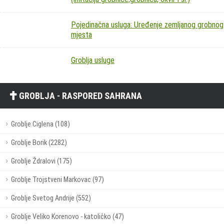
Pojedinačna usluga: Uređenje zemljanog grobnog
mjesta
Groblja usluge
GROBLJA - RASPORED SAHRANA
Groblje Ciglena (108)
Groblje Borik (2282)
Groblje Ždralovi (175)
Groblje Trojstveni Markovac (97)
Groblje Svetog Andrije (552)
Groblje Veliko Korenovo - katoličko (47)