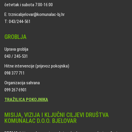
četvrtak i subota 7:00-16:00
E: trznicabjelovar@komunalac-bj.hr
T: 043/244-561
GROBLJA
Uprava groblja
043 / 245-531
Hitne intervencije (prijevoz pokojnika)
098 377 711
Organizacija sahrana
099 267 6901
TRAŽILICA POKOJNIKA
MISIJA, VIZIJA I KLJUČNI CILJEVI DRUŠTVA
KOMUNALAC D.O.O. BJELOVAR