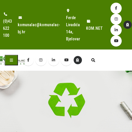
Ferde
(0)43
komunalac@komunalac-
Livadića
622
KOM.NET
bj.hr
14a,
100
Bjelovar