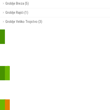
Groblje Breza (5)
Groblje Rajići (1)
Groblje Veliko Trojstvo (3)
Kupite parkirališnu kartu online!
Bmove je usluga koja uključuje mobilnu i web aplikaciju za
brzui jednostavnu on-line kupnju parkirnih karata.
Zakon o fiskalizaciji u prometu gotovinom - SMS plaćanje
Prilikom obavljene kupovine putem SMS-a trebali biste dobiti
brojtransakcije/PIN