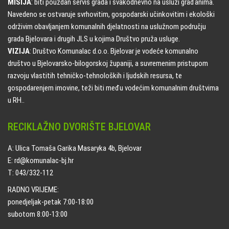
MISIJA
: biti pouzdan servis grada i svakodnevno na usluzi građanima.
Navedeno se ostvaruje svrhovitim, gospodarski učinkovitim i ekološki
održivim obavljanjem komunalnih djelatnosti na uslužnom području
grada Bjelovara i drugih JLS u kojima Društvo pruža usluge.
VIZIJA
: Društvo Komunalac d.o.o. Bjelovar je vodeće komunalno
društvo u Bjelovarsko-bilogorskoj županiji, a suvremenim pristupom
razvoju vlastitih tehničko-tehnoloških i ljudskih resursa, te
gospodarenjem imovine, teži biti među vodećim komunalnim društvima
u RH..
RECIKLAŽNO DVORIŠTE BJELOVAR
A: Ulica Tomaša Garika Masaryka 4b, Bjelovar
E: rd@komunalac-bj.hr
T: 043/332-112
RADNO VRIJEME:
ponedjeljak-petak 7:00-18:00
subotom 8:00-13:00