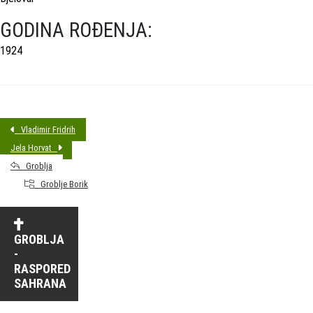
GODINA ROĐENJA:
1924
Vladimir Fridrih
Jela Horvat
Groblja
Groblje Borik
GROBLJA
-
RASPORED
SAHRANA