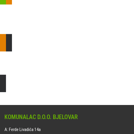
Pošaljite nam upit ili nazovite!
Odgovorit ćemo Vam u
najkraćem mogućem roku.
E: komunalac@komunalac-bj.hr
T: 043/622-100
Čišćenje i uređenje grobnih mjesta
Naručite online jedan od ponuđenih paketa. usluga je dostupna
na svim grobljima kojima upravlja Komunalac d.o.o. Bjelovar.
KOMUNALAC D.O.O. BJELOVAR
A: Ferde Livadića 14a