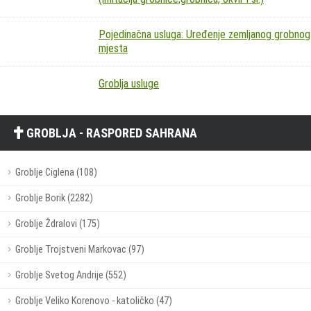
Pojedinačna usluga: Uređenje zemljanog grobnog
mjesta
Groblja usluge
GROBLJA - RASPORED SAHRANA
Groblje Ciglena (108)
Groblje Borik (2282)
Groblje Ždralovi (175)
Groblje Trojstveni Markovac (97)
Groblje Svetog Andrije (552)
Groblje Veliko Korenovo - katoličko (47)