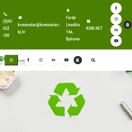
Ferde
(0)43
komunalac@komunalac-
Livadića
622
KOM.NET
bj.hr
14a,
100
Bjelovar