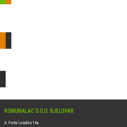
Pošaljite nam upit ili nazovite!
Odgovorit ćemo Vam u
najkraćem mogućem roku.
E: komunalac@komunalac-bj.hr
T: 043/622-100
Čišćenje i uređenje grobnih mjesta
Naručite online jedan od ponuđenih paketa. usluga je dostupna
na svim grobljima kojima upravlja Komunalac d.o.o. Bjelovar.
KOMUNALAC D.O.O. BJELOVAR
A: Ferde Livadića 14a