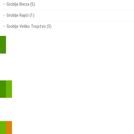
Groblje Breza (5)
Groblje Rajići (1)
Groblje Veliko Trojstvo (3)
Kupite parkirališnu kartu online!
Bmove je usluga koja uključuje mobilnu i web aplikaciju za
brzui jednostavnu on-line kupnju parkirnih karata.
Zakon o fiskalizaciji u prometu gotovinom - SMS plaćanje
Prilikom obavljene kupovine putem SMS-a trebali biste dobiti
brojtransakcije/PIN