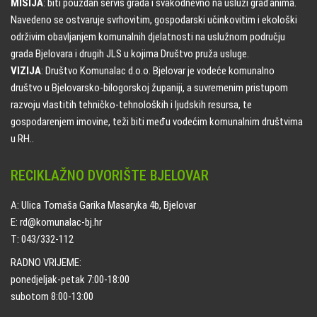
MISIJA
: biti pouzdan servis grada i svakodnevno na usluzi građanima.
Navedeno se ostvaruje svrhovitim, gospodarski učinkovitim i ekološki
održivim obavljanjem komunalnih djelatnosti na uslužnom području
grada Bjelovara i drugih JLS u kojima Društvo pruža usluge.
VIZIJA
: Društvo Komunalac d.o.o. Bjelovar je vodeće komunalno
društvo u Bjelovarsko-bilogorskoj županiji, a suvremenim pristupom
razvoju vlastitih tehničko-tehnoloških i ljudskih resursa, te
gospodarenjem imovine, teži biti među vodećim komunalnim društvima
u RH..
RECIKLAŽNO DVORIŠTE BJELOVAR
A: Ulica Tomaša Garika Masaryka 4b, Bjelovar
E: rd@komunalac-bj.hr
T: 043/332-112
RADNO VRIJEME:
ponedjeljak-petak 7:00-18:00
subotom 8:00-13:00