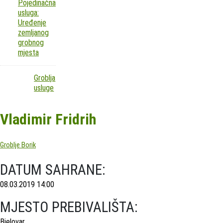
Pojedinačna
usluga:
Uređenje
zemljanog
grobnog
mjesta
Groblja
usluge
Vladimir Fridrih
Groblje Borik
DATUM SAHRANE:
08.03.2019 14:00
MJESTO PREBIVALIŠTA:
Bjelovar