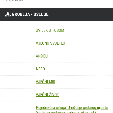
GROBLJA - USLUGE
UVIJEK S TOBOM
VJEČNO SVJETLO
ANĐELI
NEBO
VJEČNI MIR
VJEČNI ŽIVOT
Pojedinačna usluga: Uređenje grobnog mjesta
(imitacija grobnice,grobnica, okvir i sl.)