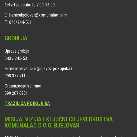
četvrtak i subota 7:00-16:00
E: trznicabjelovar@komunalac-bj.hr
T: 043/244-561
GROBLJA
Uprava groblja
043 / 245-531
Hitne intervencije (prijevoz pokojnika)
098 377 711
Organizacija sahrana
099 267 6901
TRAŽILICA POKOJNIKA
MISIJA, VIZIJA I KLJUČNI CILJEVI DRUŠTVA
KOMUNALAC D.O.O. BJELOVAR