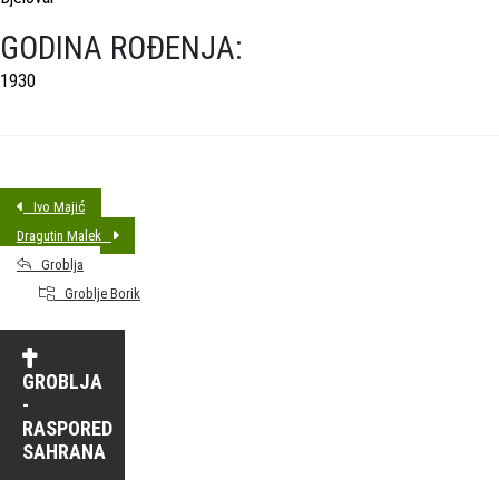
GODINA ROĐENJA:
1930
Ivo Majić
Dragutin Malek
Groblja
Groblje Borik
GROBLJA
-
RASPORED
SAHRANA