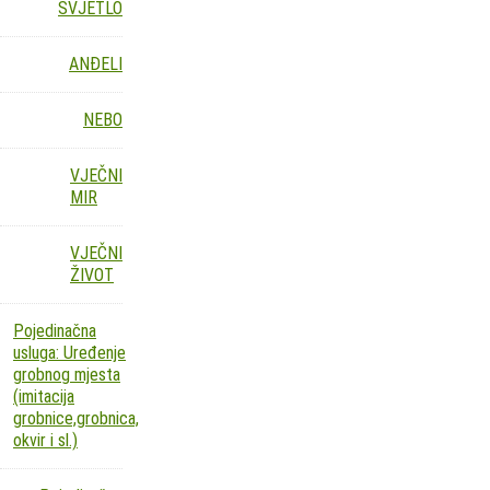
SVJETLO
ANĐELI
NEBO
VJEČNI
MIR
VJEČNI
ŽIVOT
Pojedinačna
usluga: Uređenje
grobnog mjesta
(imitacija
grobnice,grobnica,
okvir i sl.)