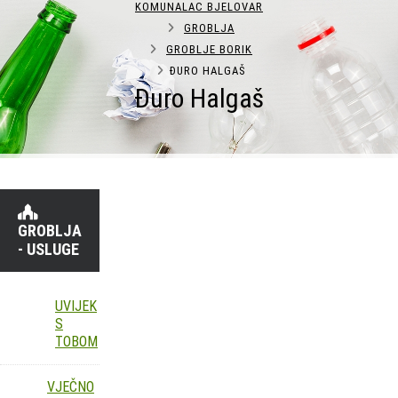
KOMUNALAC BJELOVAR
GROBLJA
GROBLJE BORIK
ĐURO HALGAŠ
Đuro Halgaš
GROBLJA
- USLUGE
UVIJEK
S
TOBOM
VJEČNO