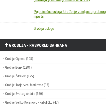
Pojedinačna usluga: Uređenje zemljanog grobnog
mjesta
Groblja usluge
GROBLJA - RASPORED SAHRANA
Groblje Ciglena (108)
Groblje Borik (2281)
Groblje Ždralovi (175)
Groblje Trojstveni Markovac (97)
Groblje Svetog Andrije (550)
Groblje Veliko Korenovo - katoličko (47)