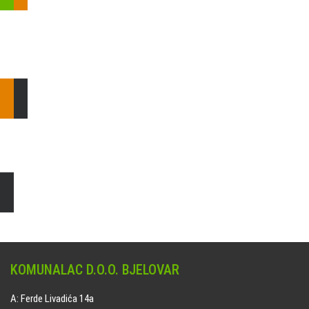
Pošaljite nam upit ili nazovite!
Odgovorit ćemo Vam u
najkraćem mogućem roku.
E: komunalac@komunalac-bj.hr
T: 043/622-100
Čišćenje i uređenje grobnih mjesta
Naručite online jedan od ponuđenih paketa. usluga je dostupna
na svim grobljima kojima upravlja Komunalac d.o.o. Bjelovar.
KOMUNALAC D.O.O. BJELOVAR
A: Ferde Livadića 14a