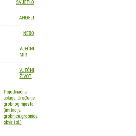
SVJETLO
ANĐELI
NEBO
VJEČNI
MIR
VJEČNI
ŽIVOT
Pojedinačna
usluga: Uređenje
grobnog mjesta
(imitacija
grobnice,grobnica,
okvir i sl.)