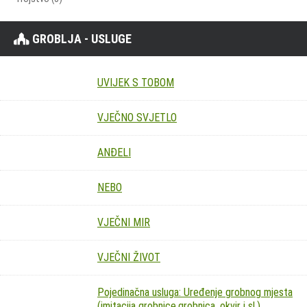
GROBLJA - USLUGE
UVIJEK S TOBOM
VJEČNO SVJETLO
ANĐELI
NEBO
VJEČNI MIR
VJEČNI ŽIVOT
Pojedinačna usluga: Uređenje grobnog mjesta
(imitacija grobnice,grobnica, okvir i sl.)