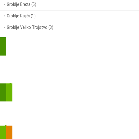
Groblje Breza (5)
Groblje Rajići (1)
Groblje Veliko Trojstvo (3)
Kupite parkirališnu kartu online!
Bmove je usluga koja uključuje mobilnu i web aplikaciju za
brzui jednostavnu on-line kupnju parkirnih karata.
Zakon o fiskalizaciji u prometu gotovinom - SMS plaćanje
Prilikom obavljene kupovine putem SMS-a trebali biste dobiti
brojtransakcije/PIN