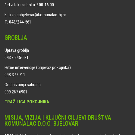
četvrtak i subota 7:00-16:00
E: trznicabjelovar@komunalac-bj.hr
T: 043/244-561
GROBLJA
Uprava groblja
043 / 245-531
Hitne intervencije (prijevoz pokojnika)
098 377 711
Organizacija sahrana
099 267 6901
TRAŽILICA POKOJNIKA
MISIJA, VIZIJA I KLJUČNI CILJEVI DRUŠTVA
KOMUNALAC D.O.O. BJELOVAR