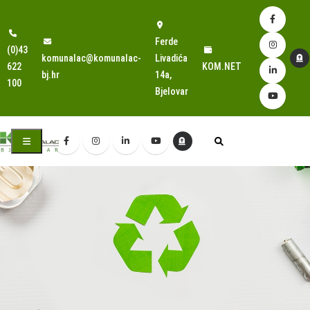
Ferde
(0)43
komunalac@komunalac-
Livadića
622
KOM.NET
bj.hr
14a,
100
Bjelovar