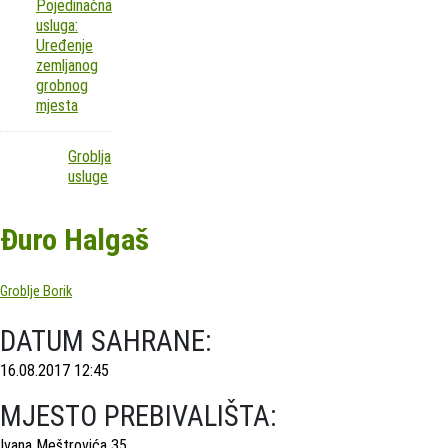
Pojedinačna
usluga:
Uređenje
zemljanog
grobnog
mjesta
Groblja
usluge
Đuro Halgaš
Groblje Borik
DATUM SAHRANE:
16.08.2017 12:45
MJESTO PREBIVALIŠTA:
Ivana Meštrovića 35