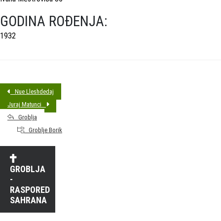
GODINA ROĐENJA:
1932
Nue Lleshdedaj
Juraj Matunci
Groblja
Groblje Borik
GROBLJA
-
RASPORED
SAHRANA