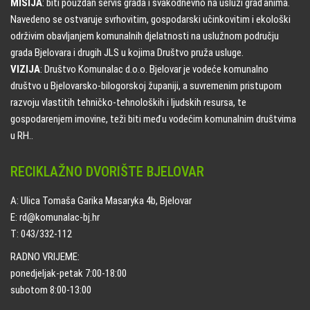
MISIJA
: biti pouzdan servis grada i svakodnevno na usluzi građanima.
Navedeno se ostvaruje svrhovitim, gospodarski učinkovitim i ekološki
održivim obavljanjem komunalnih djelatnosti na uslužnom području
grada Bjelovara i drugih JLS u kojima Društvo pruža usluge.
VIZIJA
: Društvo Komunalac d.o.o. Bjelovar je vodeće komunalno
društvo u Bjelovarsko-bilogorskoj županiji, a suvremenim pristupom
razvoju vlastitih tehničko-tehnoloških i ljudskih resursa, te
gospodarenjem imovine, teži biti među vodećim komunalnim društvima
u RH..
RECIKLAŽNO DVORIŠTE BJELOVAR
A: Ulica Tomaša Garika Masaryka 4b, Bjelovar
E: rd@komunalac-bj.hr
T: 043/332-112
RADNO VRIJEME:
ponedjeljak-petak 7:00-18:00
subotom 8:00-13:00