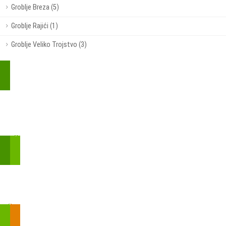
Groblje Breza (5)
Groblje Rajići (1)
Groblje Veliko Trojstvo (3)
Kupite parkirališnu kartu online!
Bmove je usluga koja uključuje mobilnu i web aplikaciju za
brzui jednostavnu on-line kupnju parkirnih karata.
Zakon o fiskalizaciji u prometu gotovinom - SMS plaćanje
Prilikom obavljene kupovine putem SMS-a trebali biste dobiti
brojtransakcije/PIN