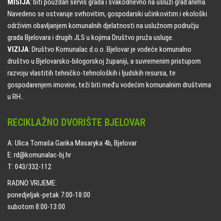
MISIJA
: biti pouzdan servis grada i svakodnevno na usluzi građanima.
Navedeno se ostvaruje svrhovitim, gospodarski učinkovitim i ekološki
održivim obavljanjem komunalnih djelatnosti na uslužnom području
grada Bjelovara i drugih JLS u kojima Društvo pruža usluge.
VIZIJA
: Društvo Komunalac d.o.o. Bjelovar je vodeće komunalno
društvo u Bjelovarsko-bilogorskoj županiji, a suvremenim pristupom
razvoju vlastitih tehničko-tehnoloških i ljudskih resursa, te
gospodarenjem imovine, teži biti među vodećim komunalnim društvima
u RH..
RECIKLAŽNO DVORIŠTE BJELOVAR
A: Ulica Tomaša Garika Masaryka 4b, Bjelovar
E: rd@komunalac-bj.hr
T: 043/332-112
RADNO VRIJEME:
ponedjeljak-petak 7:00-18:00
subotom 8:00-13:00