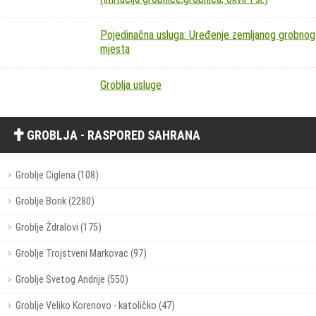
Pojedinačna usluga: Uređenje zemljanog grobnog
mjesta
Groblja usluge
GROBLJA - RASPORED SAHRANA
Groblje Ciglena (108)
Groblje Borik (2280)
Groblje Ždralovi (175)
Groblje Trojstveni Markovac (97)
Groblje Svetog Andrije (550)
Groblje Veliko Korenovo - katoličko (47)