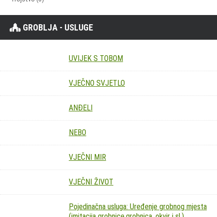
GROBLJA - USLUGE
UVIJEK S TOBOM
VJEČNO SVJETLO
ANĐELI
NEBO
VJEČNI MIR
VJEČNI ŽIVOT
Pojedinačna usluga: Uređenje grobnog mjesta
(imitacija grobnice,grobnica, okvir i sl.)