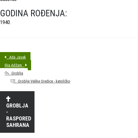
GODINA ROĐENJA:
1940.
Ada Jasek
Ilija Adžam
Groblja
Groblje Velike Sredice - katoličko
GROBLJA
-
RASPORED
SAHRANA