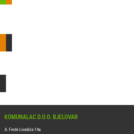
Pošaljite nam upit ili nazovite!
Odgovorit ćemo Vam u
najkraćem mogućem roku.
E: komunalac@komunalac-bj.hr
T: 043/622-100
Čišćenje i uređenje grobnih mjesta
Naručite online jedan od ponuđenih paketa. usluga je dostupna
na svim grobljima kojima upravlja Komunalac d.o.o. Bjelovar.
KOMUNALAC D.O.O. BJELOVAR
A: Ferde Livadića 14a