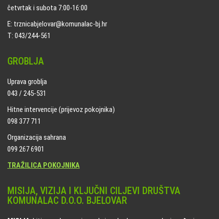
četvrtak i subota 7:00-16:00
E: trznicabjelovar@komunalac-bj.hr
T: 043/244-561
GROBLJA
Uprava groblja
043 / 245-531
Hitne intervencije (prijevoz pokojnika)
098 377 711
Organizacija sahrana
099 267 6901
TRAŽILICA POKOJNIKA
MISIJA, VIZIJA I KLJUČNI CILJEVI DRUŠTVA
KOMUNALAC D.O.O. BJELOVAR