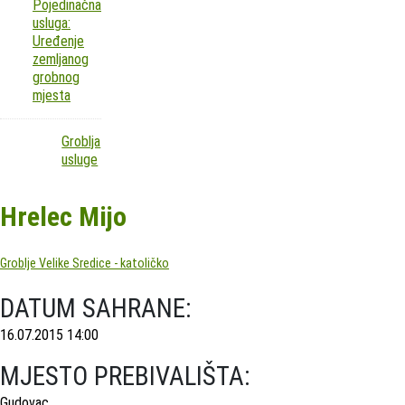
Pojedinačna
usluga:
Uređenje
zemljanog
grobnog
mjesta
Groblja
usluge
Hrelec Mijo
Groblje Velike Sredice - katoličko
DATUM SAHRANE:
16.07.2015 14:00
MJESTO PREBIVALIŠTA:
Gudovac