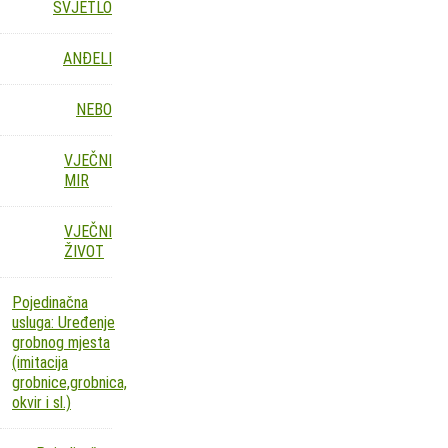
SVJETLO
ANĐELI
NEBO
VJEČNI
MIR
VJEČNI
ŽIVOT
Pojedinačna
usluga: Uređenje
grobnog mjesta
(imitacija
grobnice,grobnica,
okvir i sl.)