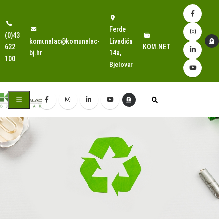
Ferde
(0)43
komunalac@komunalac-
Livadića
622
KOM.NET
bj.hr
14a,
100
Bjelovar