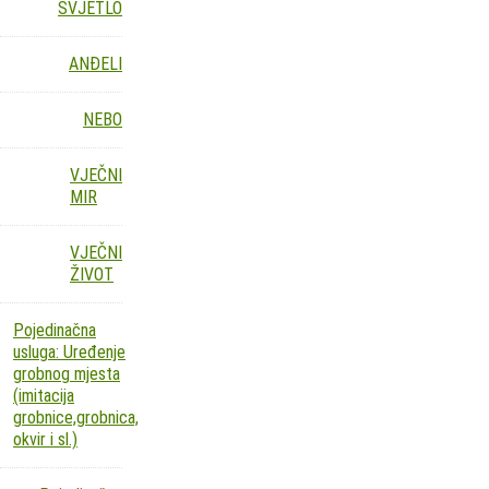
SVJETLO
ANĐELI
NEBO
VJEČNI
MIR
VJEČNI
ŽIVOT
Pojedinačna
usluga: Uređenje
grobnog mjesta
(imitacija
grobnice,grobnica,
okvir i sl.)