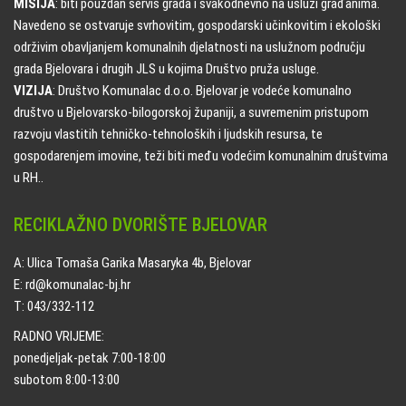
MISIJA
: biti pouzdan servis grada i svakodnevno na usluzi građanima.
Navedeno se ostvaruje svrhovitim, gospodarski učinkovitim i ekološki
održivim obavljanjem komunalnih djelatnosti na uslužnom području
grada Bjelovara i drugih JLS u kojima Društvo pruža usluge.
VIZIJA
: Društvo Komunalac d.o.o. Bjelovar je vodeće komunalno
društvo u Bjelovarsko-bilogorskoj županiji, a suvremenim pristupom
razvoju vlastitih tehničko-tehnoloških i ljudskih resursa, te
gospodarenjem imovine, teži biti među vodećim komunalnim društvima
u RH..
RECIKLAŽNO DVORIŠTE BJELOVAR
A: Ulica Tomaša Garika Masaryka 4b, Bjelovar
E: rd@komunalac-bj.hr
T: 043/332-112
RADNO VRIJEME:
ponedjeljak-petak 7:00-18:00
subotom 8:00-13:00