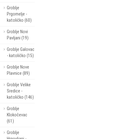
Groblje
Prgomelje -
katoličko (60)
Groblje Novi
Pavljani (19)
Groblje Galovac
- katoličko (15)
Groblje Nove
Plavnice (89)
Groblje Velike
Sredice -
katoličko (146)
Groblje
Klokočevac
(61)
Groblje
Hrgovljani -