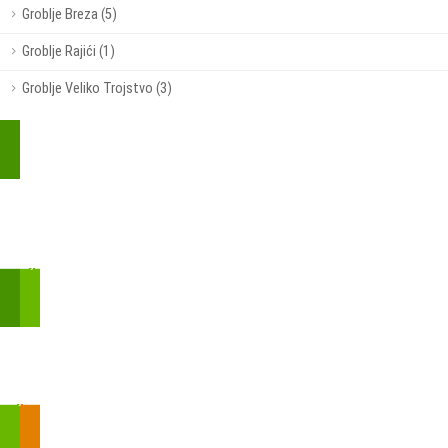
Groblje Breza (5)
Groblje Rajići (1)
Groblje Veliko Trojstvo (3)
Kupite parkirališnu kartu online!
Bmove je usluga koja uključuje mobilnu i web aplikaciju za
brzui jednostavnu on-line kupnju parkirnih karata.
Zakon o fiskalizaciji u prometu gotovinom - SMS plaćanje
Prilikom obavljene kupovine putem SMS-a trebali biste dobiti
brojtransakcije/PIN