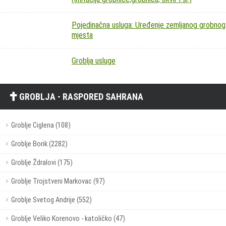
Pojedinačna usluga: Uređenje zemljanog grobnog
mjesta
Groblja usluge
GROBLJA - RASPORED SAHRANA
Groblje Ciglena (108)
Groblje Borik (2282)
Groblje Ždralovi (175)
Groblje Trojstveni Markovac (97)
Groblje Svetog Andrije (552)
Groblje Veliko Korenovo - katoličko (47)