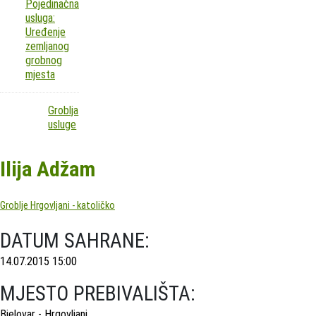
Pojedinačna
usluga:
Uređenje
zemljanog
grobnog
mjesta
Groblja
usluge
Ilija Adžam
Groblje Hrgovljani - katoličko
DATUM SAHRANE:
14.07.2015 15:00
MJESTO PREBIVALIŠTA:
Bjelovar - Hrgovljani