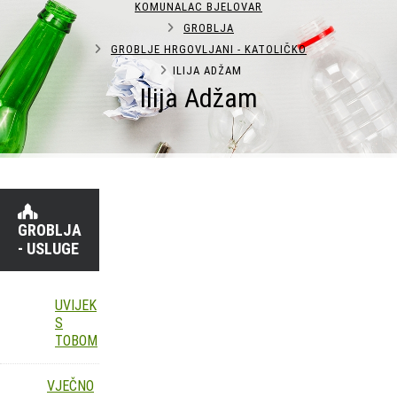
KOMUNALAC BJELOVAR
GROBLJA
GROBLJE HRGOVLJANI - KATOLIČKO
ILIJA ADŽAM
Ilija Adžam
GROBLJA
- USLUGE
UVIJEK
S
TOBOM
VJEČNO