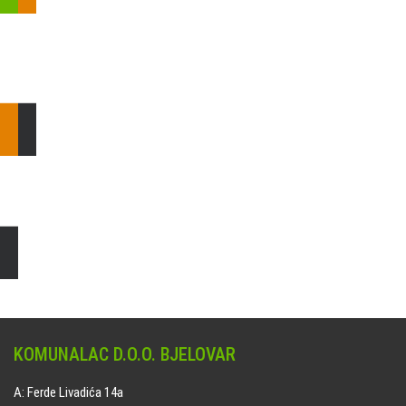
Pošaljite nam upit ili nazovite!
Odgovorit ćemo Vam u
najkraćem mogućem roku.
E: komunalac@komunalac-bj.hr
T: 043/622-100
Čišćenje i uređenje grobnih mjesta
Naručite online jedan od ponuđenih paketa. usluga je dostupna
na svim grobljima kojima upravlja Komunalac d.o.o. Bjelovar.
KOMUNALAC D.O.O. BJELOVAR
A: Ferde Livadića 14a