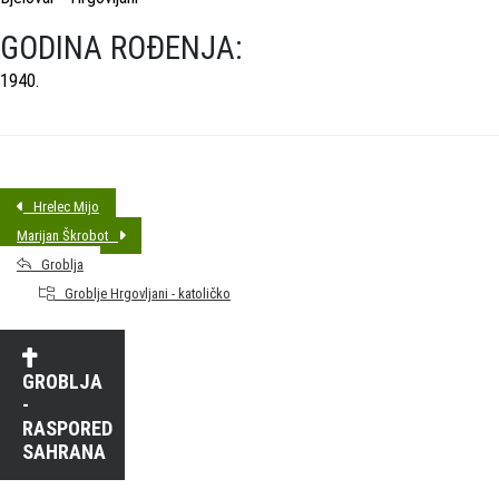
GODINA ROĐENJA:
1940.
Hrelec Mijo
Marijan Škrobot
Groblja
Groblje Hrgovljani - katoličko
GROBLJA
-
RASPORED
SAHRANA