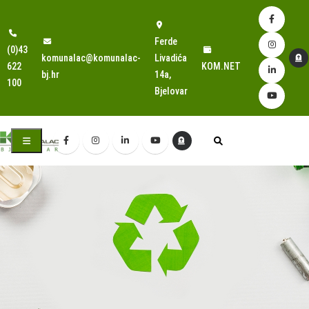
Ferde
(0)43
komunalac@komunalac-
Livadića
622
KOM.NET
bj.hr
14a,
100
Bjelovar