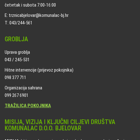
četvrtak i subota 7:00-16:00
E: trznicabjelovar@komunalac-bj.hr
T: 043/244-561
GROBLJA
Uprava groblja
043 / 245-531
Hitne intervencije (prijevoz pokojnika)
098 377 711
Organizacija sahrana
099 267 6901
TRAŽILICA POKOJNIKA
MISIJA, VIZIJA I KLJUČNI CILJEVI DRUŠTVA
KOMUNALAC D.O.O. BJELOVAR