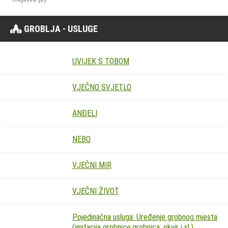
GROBLJA - USLUGE
UVIJEK S TOBOM
VJEČNO SVJETLO
ANĐELI
NEBO
VJEČNI MIR
VJEČNI ŽIVOT
Pojedinačna usluga: Uređenje grobnog mjesta
(imitacija grobnice,grobnica, okvir i sl.)