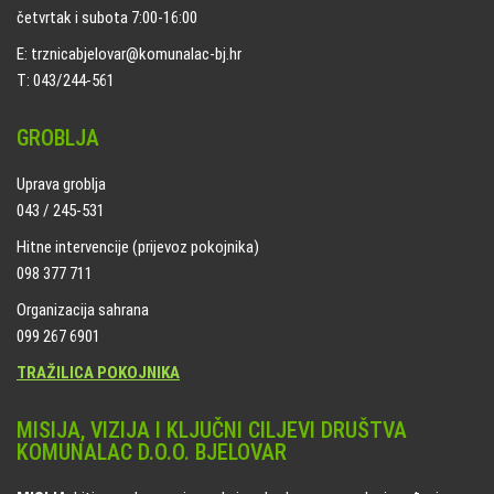
četvrtak i subota 7:00-16:00
E: trznicabjelovar@komunalac-bj.hr
T: 043/244-561
GROBLJA
Uprava groblja
043 / 245-531
Hitne intervencije (prijevoz pokojnika)
098 377 711
Organizacija sahrana
099 267 6901
TRAŽILICA POKOJNIKA
MISIJA, VIZIJA I KLJUČNI CILJEVI DRUŠTVA
KOMUNALAC D.O.O. BJELOVAR