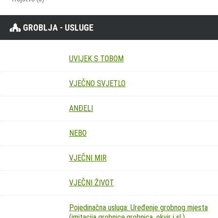
GROBLJA - USLUGE
UVIJEK S TOBOM
VJEČNO SVJETLO
ANĐELI
NEBO
VJEČNI MIR
VJEČNI ŽIVOT
Pojedinačna usluga: Uređenje grobnog mjesta
(imitacija grobnice,grobnica, okvir i sl.)