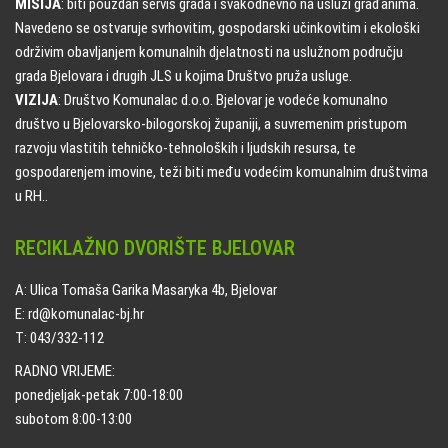
MISIJA
: biti pouzdan servis grada i svakodnevno na usluzi građanima.
Navedeno se ostvaruje svrhovitim, gospodarski učinkovitim i ekološki
održivim obavljanjem komunalnih djelatnosti na uslužnom području
grada Bjelovara i drugih JLS u kojima Društvo pruža usluge.
VIZIJA
: Društvo Komunalac d.o.o. Bjelovar je vodeće komunalno
društvo u Bjelovarsko-bilogorskoj županiji, a suvremenim pristupom
razvoju vlastitih tehničko-tehnoloških i ljudskih resursa, te
gospodarenjem imovine, teži biti među vodećim komunalnim društvima
u RH..
RECIKLAŽNO DVORIŠTE BJELOVAR
A: Ulica Tomaša Garika Masaryka 4b, Bjelovar
E: rd@komunalac-bj.hr
T: 043/332-112
RADNO VRIJEME:
ponedjeljak-petak 7:00-18:00
subotom 8:00-13:00