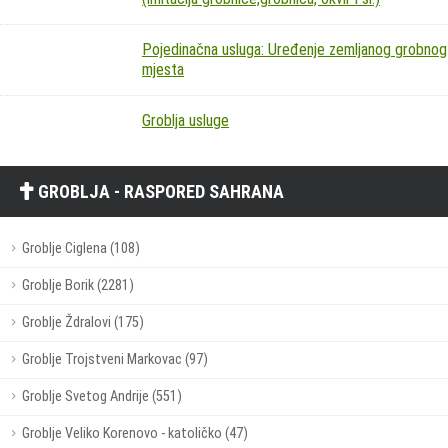
Pojedinačna usluga: Uređenje zemljanog grobnog
mjesta
Groblja usluge
GROBLJA - RASPORED SAHRANA
Groblje Ciglena (108)
Groblje Borik (2281)
Groblje Ždralovi (175)
Groblje Trojstveni Markovac (97)
Groblje Svetog Andrije (551)
Groblje Veliko Korenovo - katoličko (47)