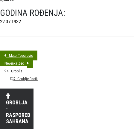
GODINA ROĐENJA:
22.07.1932.
Mato Topalović
Nevenka Zec
Groblja
Groblje Borik
GROBLJA
-
RASPORED
SAHRANA