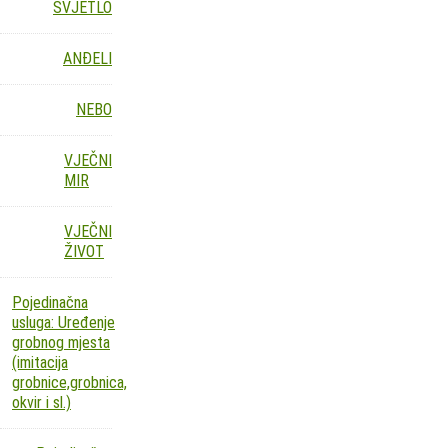
SVJETLO
ANĐELI
NEBO
VJEČNI
MIR
VJEČNI
ŽIVOT
Pojedinačna
usluga: Uređenje
grobnog mjesta
(imitacija
grobnice,grobnica,
okvir i sl.)