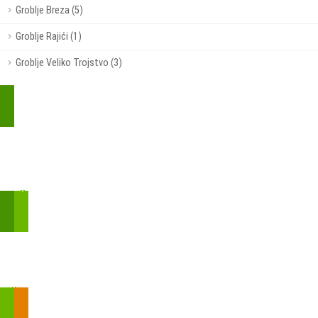
Groblje Breza (5)
Groblje Rajići (1)
Groblje Veliko Trojstvo (3)
Kupite parkirališnu kartu online!
Bmove je usluga koja uključuje mobilnu i web aplikaciju za
brzui jednostavnu on-line kupnju parkirnih karata.
Zakon o fiskalizaciji u prometu gotovinom - SMS plaćanje
Prilikom obavljene kupovine putem SMS-a trebali biste dobiti
brojtransakcije/PIN