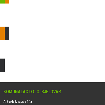
Pošaljite nam upit ili nazovite!
Odgovorit ćemo Vam u
najkraćem mogućem roku.
E: komunalac@komunalac-bj.hr
T: 043/622-100
Čišćenje i uređenje grobnih mjesta
Naručite online jedan od ponuđenih paketa. usluga je dostupna
na svim grobljima kojima upravlja Komunalac d.o.o. Bjelovar.
KOMUNALAC D.O.O. BJELOVAR
A: Ferde Livadića 14a