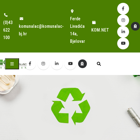
Ferde
(0)43
komunalac@komunalac-
Livadića
622
KOM.NET
bj.hr
14a,
100
Bjelovar