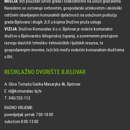
MISIJA
: biti pouzdan servis grada i svakodnevno na usluzi građanima.
Navedeno se ostvaruje svrhovitim, gospodarski učinkovitim i ekološki
održivim obavljanjem komunalnih djelatnosti na uslužnom području
grada Bjelovara i drugih JLS u kojima Društvo pruža usluge.
VIZIJA
: Društvo Komunalac d.o.o. Bjelovar je vodeće komunalno
društvo u Bjelovarsko-bilogorskoj županiji, a suvremenim pristupom
razvoju vlastitih tehničko-tehnoloških i ljudskih resursa, te
gospodarenjem imovine, teži biti među vodećim komunalnim društvima
u RH..
RECIKLAŽNO DVORIŠTE BJELOVAR
A: Ulica Tomaša Garika Masaryka 4b, Bjelovar
E: rd@komunalac-bj.hr
T: 043/332-112
RADNO VRIJEME:
ponedjeljak-petak 7:00-18:00
subotom 8:00-13:00