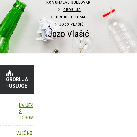
KOMUNALAC BJELOVAR
GROBLJA
GROBLJE TOMAŠ
JOZO VLAŠIĆ
Jozo Vlašić
GROBLJA
- USLUGE
UVIJEK
S
TOBOM
VJEČNO