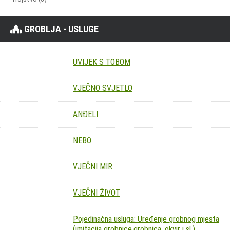
GROBLJA - USLUGE
UVIJEK S TOBOM
VJEČNO SVJETLO
ANĐELI
NEBO
VJEČNI MIR
VJEČNI ŽIVOT
Pojedinačna usluga: Uređenje grobnog mjesta
(imitacija grobnice,grobnica, okvir i sl.)