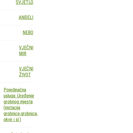
SVJETLO
ANĐELI
NEBO
VJEČNI
MIR
VJEČNI
ŽIVOT
Pojedinačna
usluga: Uređenje
grobnog mjesta
(imitacija
grobnice,grobnica,
okvir i sl.)