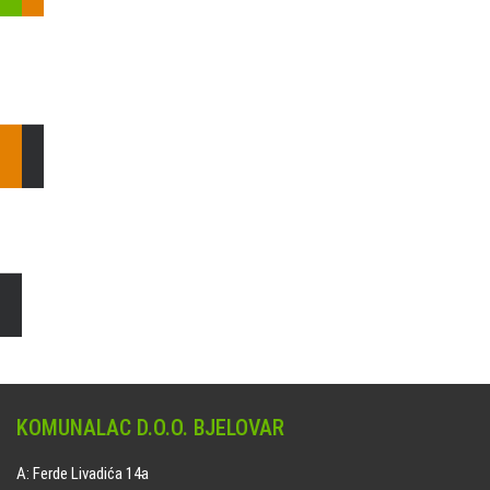
Pošaljite nam upit ili nazovite!
Odgovorit ćemo Vam u
najkraćem mogućem roku.
E: komunalac@komunalac-bj.hr
T: 043/622-100
Čišćenje i uređenje grobnih mjesta
Naručite online jedan od ponuđenih paketa. usluga je dostupna
na svim grobljima kojima upravlja Komunalac d.o.o. Bjelovar.
KOMUNALAC D.O.O. BJELOVAR
A: Ferde Livadića 14a