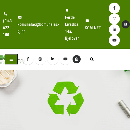
Ferde
(0)43
komunalac@komunalac-
Livadića
622
KOM.NET
bj.hr
14a,
100
Bjelovar