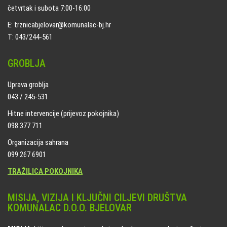
četvrtak i subota 7:00-16:00
E: trznicabjelovar@komunalac-bj.hr
T: 043/244-561
GROBLJA
Uprava groblja
043 / 245-531
Hitne intervencije (prijevoz pokojnika)
098 377 711
Organizacija sahrana
099 267 6901
TRAŽILICA POKOJNIKA
MISIJA, VIZIJA I KLJUČNI CILJEVI DRUŠTVA
KOMUNALAC D.O.O. BJELOVAR