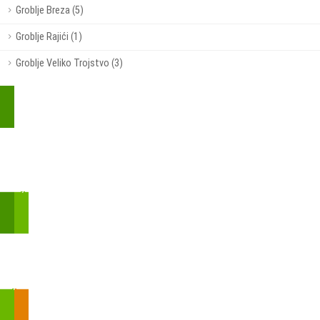
Groblje Breza (5)
Groblje Rajići (1)
Groblje Veliko Trojstvo (3)
Kupite parkirališnu kartu online!
Bmove je usluga koja uključuje mobilnu i web aplikaciju za
brzui jednostavnu on-line kupnju parkirnih karata.
Zakon o fiskalizaciji u prometu gotovinom - SMS plaćanje
Prilikom obavljene kupovine putem SMS-a trebali biste dobiti
brojtransakcije/PIN