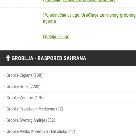
Pojedinačna usluga: Uređenje zemljanog grobnog
mjesta
Groblja usluge
GROBLJA - RASPORED SAHRANA
Groblje Ciglena (108)
Groblje Borik (2282)
Groblje Ždralovi (175)
Groblje Trojstveni Markovac (97)
Groblje Svetog Andrije (552)
Groblje Veliko Korenovo - katoličko (47)