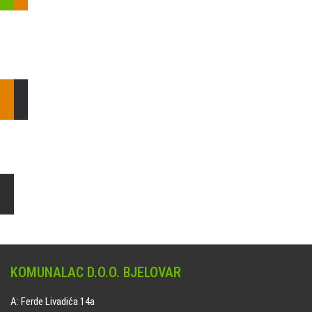
Pošaljite nam upit ili nazovite!
Odgovorit ćemo Vam u
najkraćem mogućem roku.
E: komunalac@komunalac-bj.hr
T: 043/622-100
Čišćenje i uređenje grobnih mjesta
Naručite online jedan od ponuđenih paketa. usluga je dostupna
na svim grobljima kojima upravlja Komunalac d.o.o. Bjelovar.
KOMUNALAC D.O.O. BJELOVAR
A: Ferde Livadića 14a