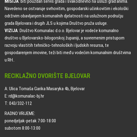
MISIJA
: biti pouzdan servis grada i svakodnevno na usluzi građanima.
Navedeno se ostvaruje svrhovitim, gospodarski učinkovitim i ekološki
održivim obavljanjem komunalnih djelatnosti na uslužnom području
grada Bjelovara i drugih JLS u kojima Društvo pruža usluge.
VIZIJA
: Društvo Komunalac d.o.o. Bjelovar je vodeće komunalno
društvo u Bjelovarsko-bilogorskoj županiji, a suvremenim pristupom
razvoju vlastitih tehničko-tehnoloških i ljudskih resursa, te
gospodarenjem imovine, teži biti među vodećim komunalnim društvima
u RH..
RECIKLAŽNO DVORIŠTE BJELOVAR
A: Ulica Tomaša Garika Masaryka 4b, Bjelovar
E: rd@komunalac-bj.hr
T: 043/332-112
RADNO VRIJEME:
ponedjeljak-petak 7:00-18:00
subotom 8:00-13:00