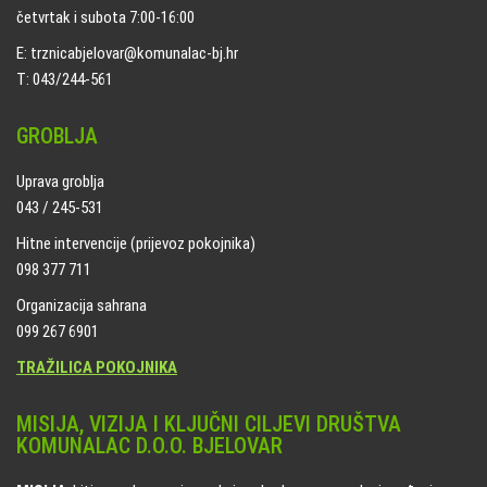
četvrtak i subota 7:00-16:00
E: trznicabjelovar@komunalac-bj.hr
T: 043/244-561
GROBLJA
Uprava groblja
043 / 245-531
Hitne intervencije (prijevoz pokojnika)
098 377 711
Organizacija sahrana
099 267 6901
TRAŽILICA POKOJNIKA
MISIJA, VIZIJA I KLJUČNI CILJEVI DRUŠTVA
KOMUNALAC D.O.O. BJELOVAR