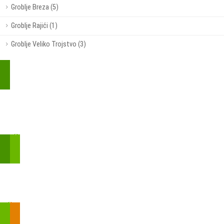
Groblje Breza (5)
Groblje Rajići (1)
Groblje Veliko Trojstvo (3)
Kupite parkirališnu kartu online!
Bmove je usluga koja uključuje mobilnu i web aplikaciju za
brzui jednostavnu on-line kupnju parkirnih karata.
Zakon o fiskalizaciji u prometu gotovinom - SMS plaćanje
Prilikom obavljene kupovine putem SMS-a trebali biste dobiti
brojtransakcije/PIN