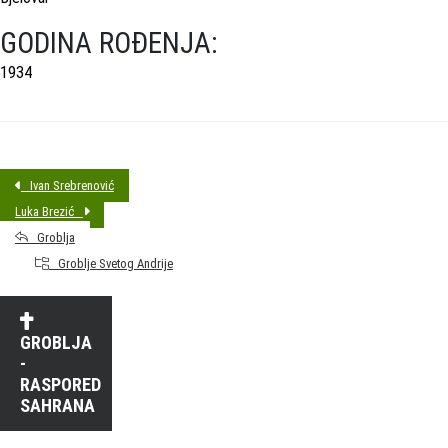
GODINA ROĐENJA:
1934
Ivan Srebrenović
Luka Brezić
Groblja
Groblje Svetog Andrije
GROBLJA
-
RASPORED
SAHRANA