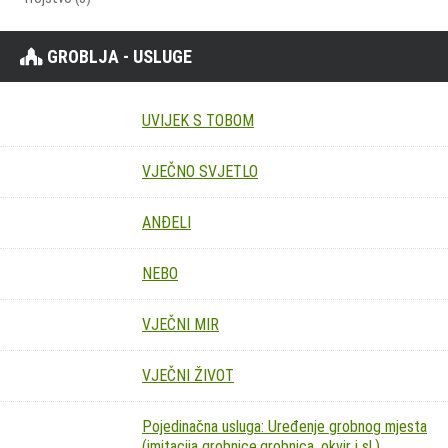
GROBLJA - USLUGE
UVIJEK S TOBOM
VJEČNO SVJETLO
ANĐELI
NEBO
VJEČNI MIR
VJEČNI ŽIVOT
Pojedinačna usluga: Uređenje grobnog mjesta
(imitacija grobnice,grobnica, okvir i sl.)