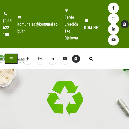
Ferde
(0)43
komunalac@komunalac-
Livadića
622
KOM.NET
bj.hr
14a,
100
Bjelovar