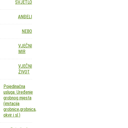
SVJETLO
ANĐELI
NEBO
VJEČNI
MIR
VJEČNI
ŽIVOT
Pojedinačna
usluga: Uređenje
grobnog mjesta
(imitacija
grobnice,grobnica,
okvir i sl.)