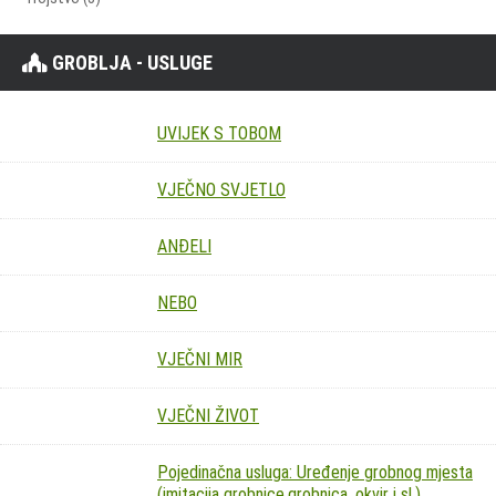
GROBLJA - USLUGE
UVIJEK S TOBOM
VJEČNO SVJETLO
ANĐELI
NEBO
VJEČNI MIR
VJEČNI ŽIVOT
Pojedinačna usluga: Uređenje grobnog mjesta
(imitacija grobnice,grobnica, okvir i sl.)