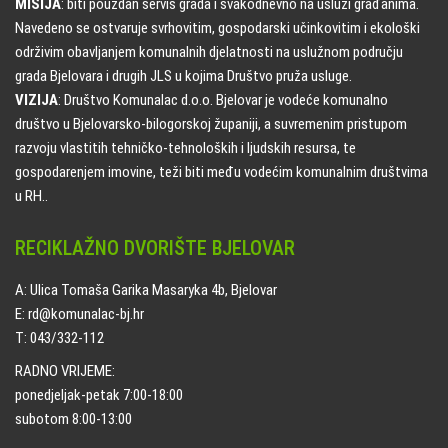
MISIJA
: biti pouzdan servis grada i svakodnevno na usluzi građanima.
Navedeno se ostvaruje svrhovitim, gospodarski učinkovitim i ekološki
održivim obavljanjem komunalnih djelatnosti na uslužnom području
grada Bjelovara i drugih JLS u kojima Društvo pruža usluge.
VIZIJA
: Društvo Komunalac d.o.o. Bjelovar je vodeće komunalno
društvo u Bjelovarsko-bilogorskoj županiji, a suvremenim pristupom
razvoju vlastitih tehničko-tehnoloških i ljudskih resursa, te
gospodarenjem imovine, teži biti među vodećim komunalnim društvima
u RH..
RECIKLAŽNO DVORIŠTE BJELOVAR
A: Ulica Tomaša Garika Masaryka 4b, Bjelovar
E: rd@komunalac-bj.hr
T: 043/332-112
RADNO VRIJEME:
ponedjeljak-petak 7:00-18:00
subotom 8:00-13:00