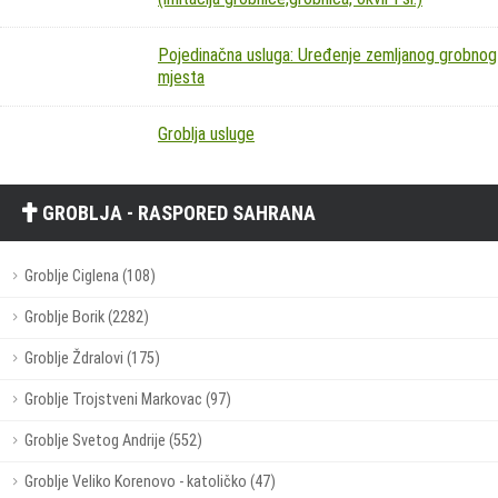
Pojedinačna usluga: Uređenje zemljanog grobnog
mjesta
Groblja usluge
GROBLJA - RASPORED SAHRANA
Groblje Ciglena (108)
Groblje Borik (2282)
Groblje Ždralovi (175)
Groblje Trojstveni Markovac (97)
Groblje Svetog Andrije (552)
Groblje Veliko Korenovo - katoličko (47)