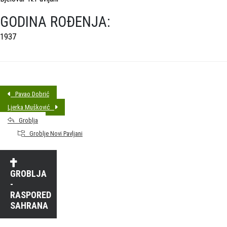
GODINA ROĐENJA:
1937
Pavao Dobrić
Ljerka Mušković
Groblja
Groblje Novi Pavljani
GROBLJA
-
RASPORED
SAHRANA