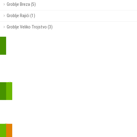
Groblje Breza (5)
Groblje Rajići (1)
Groblje Veliko Trojstvo (3)
Kupite parkirališnu kartu online!
Bmove je usluga koja uključuje mobilnu i web aplikaciju za
brzui jednostavnu on-line kupnju parkirnih karata.
Zakon o fiskalizaciji u prometu gotovinom - SMS plaćanje
Prilikom obavljene kupovine putem SMS-a trebali biste dobiti
brojtransakcije/PIN