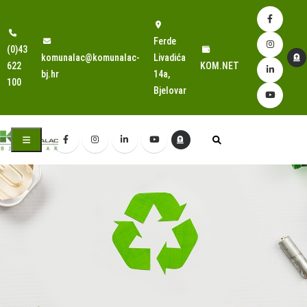
Ferde
(0)43
komunalac@komunalac-
Livadića
622
KOM.NET
bj.hr
14a,
100
Bjelovar