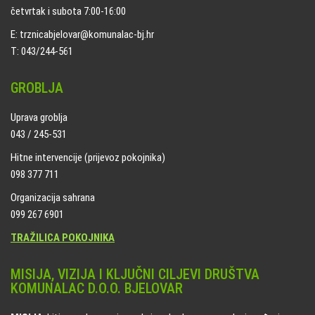
četvrtak i subota 7:00-16:00
E: trznicabjelovar@komunalac-bj.hr
T: 043/244-561
GROBLJA
Uprava groblja
043 / 245-531
Hitne intervencije (prijevoz pokojnika)
098 377 711
Organizacija sahrana
099 267 6901
TRAŽILICA POKOJNIKA
MISIJA, VIZIJA I KLJUČNI CILJEVI DRUŠTVA
KOMUNALAC D.O.O. BJELOVAR