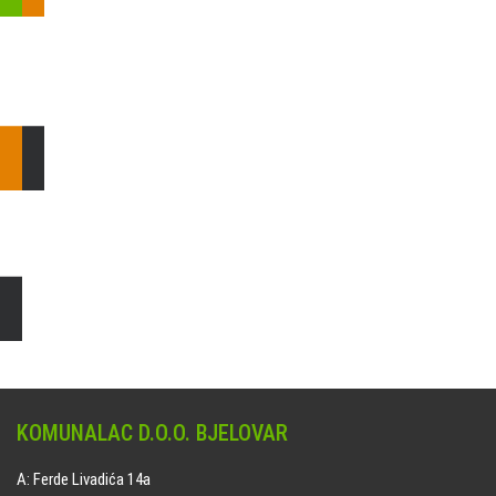
Pošaljite nam upit ili nazovite!
Odgovorit ćemo Vam u
najkraćem mogućem roku.
E: komunalac@komunalac-bj.hr
T: 043/622-100
Čišćenje i uređenje grobnih mjesta
Naručite online jedan od ponuđenih paketa. usluga je dostupna
na svim grobljima kojima upravlja Komunalac d.o.o. Bjelovar.
KOMUNALAC D.O.O. BJELOVAR
A: Ferde Livadića 14a