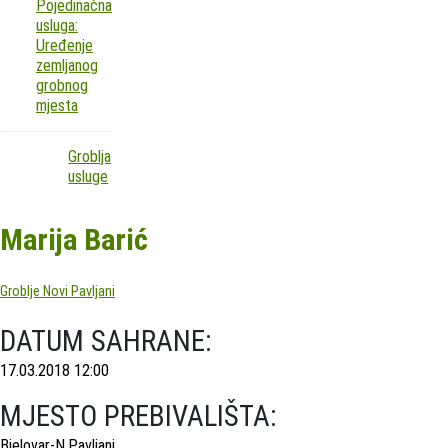
Pojedinačna
usluga:
Uređenje
zemljanog
grobnog
mjesta
Groblja
usluge
Marija Barić
Groblje Novi Pavljani
DATUM SAHRANE:
17.03.2018 12:00
MJESTO PREBIVALIŠTA:
Bjelovar-N.Pavljani