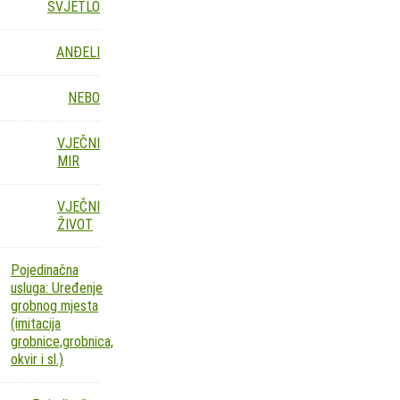
SVJETLO
ANĐELI
NEBO
VJEČNI
MIR
VJEČNI
ŽIVOT
Pojedinačna
usluga: Uređenje
grobnog mjesta
(imitacija
grobnice,grobnica,
okvir i sl.)