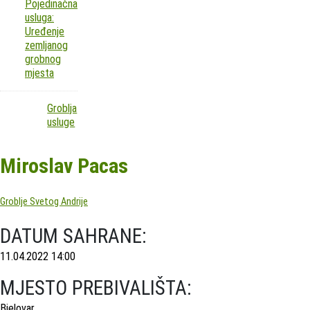
Pojedinačna
usluga:
Uređenje
zemljanog
grobnog
mjesta
Groblja
usluge
Miroslav Pacas
Groblje Svetog Andrije
DATUM SAHRANE:
11.04.2022 14:00
MJESTO PREBIVALIŠTA:
Bjelovar