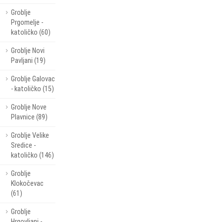
Groblje
Prgomelje -
katoličko (60)
Groblje Novi
Pavljani (19)
Groblje Galovac
- katoličko (15)
Groblje Nove
Plavnice (89)
Groblje Velike
Sredice -
katoličko (146)
Groblje
Klokočevac
(61)
Groblje
Hrgovljani -