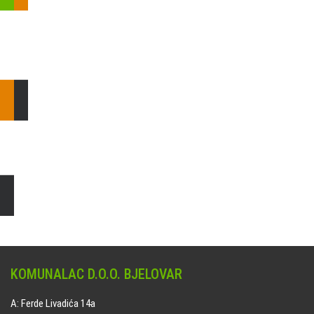
Pošaljite nam upit ili nazovite!
Odgovorit ćemo Vam u
najkraćem mogućem roku.
E: komunalac@komunalac-bj.hr
T: 043/622-100
Čišćenje i uređenje grobnih mjesta
Naručite online jedan od ponuđenih paketa. usluga je dostupna
na svim grobljima kojima upravlja Komunalac d.o.o. Bjelovar.
KOMUNALAC D.O.O. BJELOVAR
A: Ferde Livadića 14a