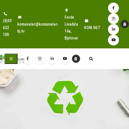
Ferde
(0)43
komunalac@komunalac-
Livadića
622
KOM.NET
bj.hr
14a,
100
Bjelovar