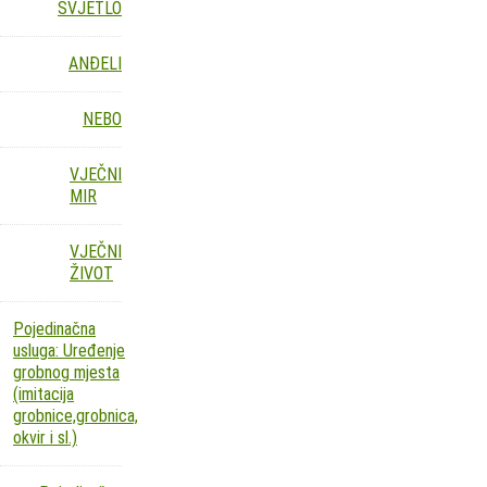
SVJETLO
ANĐELI
NEBO
VJEČNI
MIR
VJEČNI
ŽIVOT
Pojedinačna
usluga: Uređenje
grobnog mjesta
(imitacija
grobnice,grobnica,
okvir i sl.)