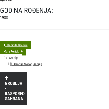
GODINA ROĐENJA:
1933
Radmila Grković
Mara Pentek
Groblja
Groblje Svetog Andrije
GROBLJA
-
RASPORED
SAHRANA