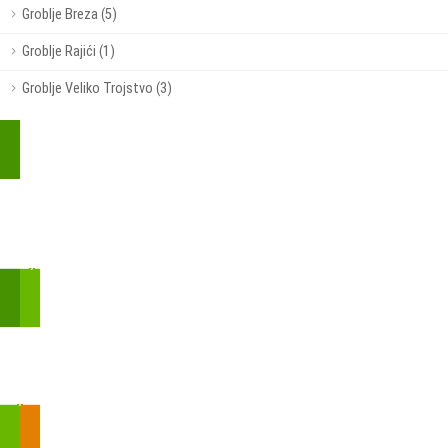
Groblje Breza (5)
Groblje Rajići (1)
Groblje Veliko Trojstvo (3)
Kupite parkirališnu kartu online!
Bmove je usluga koja uključuje mobilnu i web aplikaciju za
brzui jednostavnu on-line kupnju parkirnih karata.
Zakon o fiskalizaciji u prometu gotovinom - SMS plaćanje
Prilikom obavljene kupovine putem SMS-a trebali biste dobiti
brojtransakcije/PIN