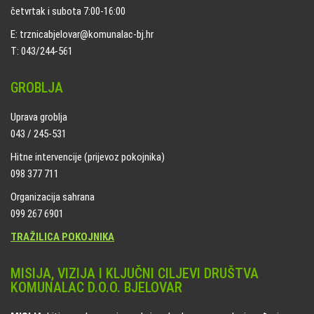
četvrtak i subota 7:00-16:00
E: trznicabjelovar@komunalac-bj.hr
T: 043/244-561
GROBLJA
Uprava groblja
043 / 245-531
Hitne intervencije (prijevoz pokojnika)
098 377 711
Organizacija sahrana
099 267 6901
TRAŽILICA POKOJNIKA
MISIJA, VIZIJA I KLJUČNI CILJEVI DRUŠTVA
KOMUNALAC D.O.O. BJELOVAR