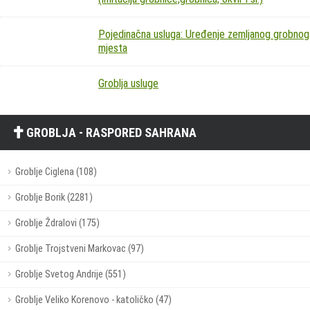
Pojedinačna usluga: Uređenje zemljanog grobnog
mjesta
Groblja usluge
GROBLJA - RASPORED SAHRANA
Groblje Ciglena (108)
Groblje Borik (2281)
Groblje Ždralovi (175)
Groblje Trojstveni Markovac (97)
Groblje Svetog Andrije (551)
Groblje Veliko Korenovo - katoličko (47)