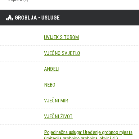
GROBLJA - USLUGE
UVIJEK S TOBOM
VJEČNO SVJETLO
ANĐELI
NEBO
VJEČNI MIR
VJEČNI ŽIVOT
Pojedinačna usluga: Uređenje grobnog mjesta
(imitacija grobnice,grobnica, okvir i sl.)