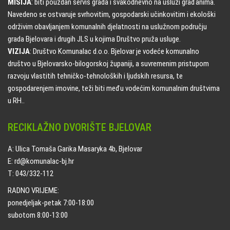
MISIJA
: biti pouzdan servis grada i svakodnevno na usluzi građanima.
Navedeno se ostvaruje svrhovitim, gospodarski učinkovitim i ekološki
održivim obavljanjem komunalnih djelatnosti na uslužnom području
grada Bjelovara i drugih JLS u kojima Društvo pruža usluge.
VIZIJA
: Društvo Komunalac d.o.o. Bjelovar je vodeće komunalno
društvo u Bjelovarsko-bilogorskoj županiji, a suvremenim pristupom
razvoju vlastitih tehničko-tehnoloških i ljudskih resursa, te
gospodarenjem imovine, teži biti među vodećim komunalnim društvima
u RH..
RECIKLAŽNO DVORIŠTE BJELOVAR
A: Ulica Tomaša Garika Masaryka 4b, Bjelovar
E: rd@komunalac-bj.hr
T: 043/332-112
RADNO VRIJEME:
ponedjeljak-petak 7:00-18:00
subotom 8:00-13:00