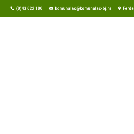
(0)43 622 100
komunalac@komunalac-bj.hr
Ferde 