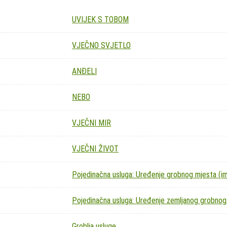
UVIJEK S TOBOM
VJEČNO SVJETLO
ANĐELI
NEBO
VJEČNI MIR
VJEČNI ŽIVOT
Pojedinačna usluga: Uređenje grobnog mjesta (imit
Pojedinačna usluga: Uređenje zemljanog grobnog
Groblja usluge