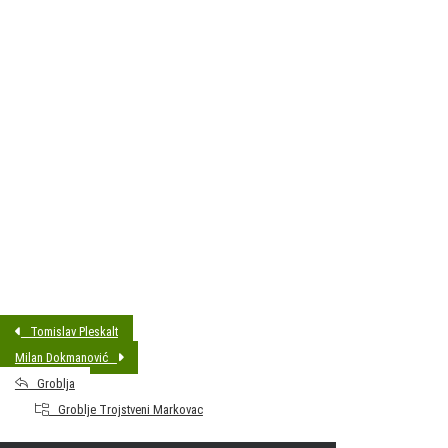
DATUM SAHRANE:
03.05.2021 14:00
MJESTO PREBIVALIŠTA:
Bjelovar
GODINA ROĐENJA:
1933
Tomislav Pleskalt
Milan Dokmanović
Groblja
Groblje Trojstveni Markovac