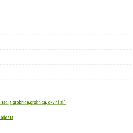
acija grobnice,grobnica, okvir i sl.)
 mjesta