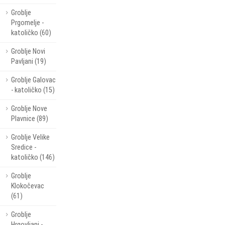
Groblje
Prgomelje -
katoličko (60)
Groblje Novi
Pavljani (19)
Groblje Galovac
- katoličko (15)
Groblje Nove
Plavnice (89)
Groblje Velike
Sredice -
katoličko (146)
Groblje
Klokočevac
(61)
Groblje
Hrgovljani -