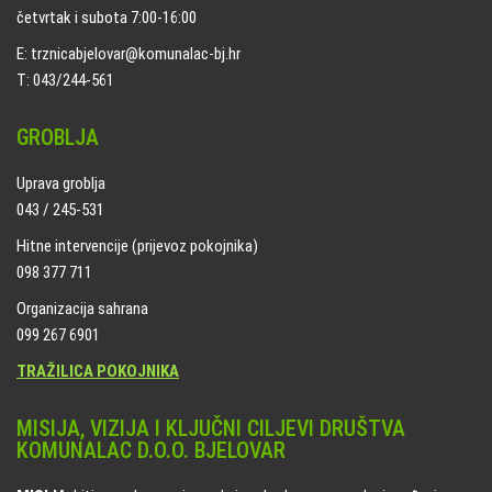
četvrtak i subota 7:00-16:00
E: trznicabjelovar@komunalac-bj.hr
T: 043/244-561
GROBLJA
Uprava groblja
043 / 245-531
Hitne intervencije (prijevoz pokojnika)
098 377 711
Organizacija sahrana
099 267 6901
TRAŽILICA POKOJNIKA
MISIJA, VIZIJA I KLJUČNI CILJEVI DRUŠTVA
KOMUNALAC D.O.O. BJELOVAR