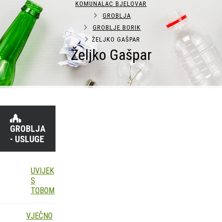
KOMUNALAC BJELOVAR
GROBLJA
GROBLJE BORIK
ŽELJKO GAŠPAR
Željko Gašpar
GROBLJA
- USLUGE
UVIJEK
S
TOBOM
VJEČNO