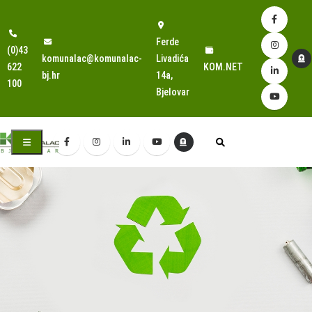
Ferde
(0)43
komunalac@komunalac-
Livadića
622
KOM.NET
bj.hr
14a,
100
Bjelovar