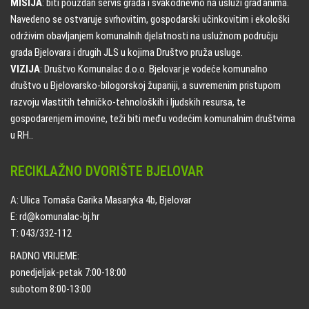
MISIJA
: biti pouzdan servis grada i svakodnevno na usluzi građanima.
Navedeno se ostvaruje svrhovitim, gospodarski učinkovitim i ekološki
održivim obavljanjem komunalnih djelatnosti na uslužnom području
grada Bjelovara i drugih JLS u kojima Društvo pruža usluge.
VIZIJA
: Društvo Komunalac d.o.o. Bjelovar je vodeće komunalno
društvo u Bjelovarsko-bilogorskoj županiji, a suvremenim pristupom
razvoju vlastitih tehničko-tehnoloških i ljudskih resursa, te
gospodarenjem imovine, teži biti među vodećim komunalnim društvima
u RH..
RECIKLAŽNO DVORIŠTE BJELOVAR
A: Ulica Tomaša Garika Masaryka 4b, Bjelovar
E: rd@komunalac-bj.hr
T: 043/332-112
RADNO VRIJEME:
ponedjeljak-petak 7:00-18:00
subotom 8:00-13:00