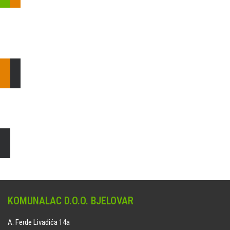
Pošaljite nam upit ili nazovite!
Odgovorit ćemo Vam u
najkraćem mogućem roku.
E: komunalac@komunalac-bj.hr
T: 043/622-100
Čišćenje i uređenje grobnih mjesta
Naručite online jedan od ponuđenih paketa. usluga je dostupna
na svim grobljima kojima upravlja Komunalac d.o.o. Bjelovar.
KOMUNALAC D.O.O. BJELOVAR
A: Ferde Livadića 14a