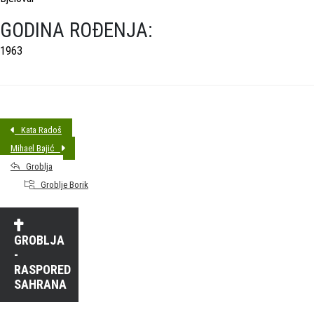
GODINA ROĐENJA:
1963
Kata Radoš
Mihael Bajić
Groblja
Groblje Borik
GROBLJA
-
RASPORED
SAHRANA