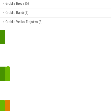
Groblje Breza (5)
Groblje Rajići (1)
Groblje Veliko Trojstvo (3)
Kupite parkirališnu kartu online!
Bmove je usluga koja uključuje mobilnu i web aplikaciju za
brzui jednostavnu on-line kupnju parkirnih karata.
Zakon o fiskalizaciji u prometu gotovinom - SMS plaćanje
Prilikom obavljene kupovine putem SMS-a trebali biste dobiti
brojtransakcije/PIN