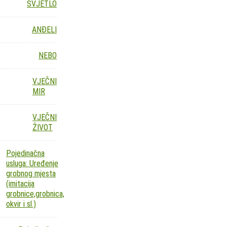
SVJETLO
ANĐELI
NEBO
VJEČNI
MIR
VJEČNI
ŽIVOT
Pojedinačna
usluga: Uređenje
grobnog mjesta
(imitacija
grobnice,grobnica,
okvir i sl.)