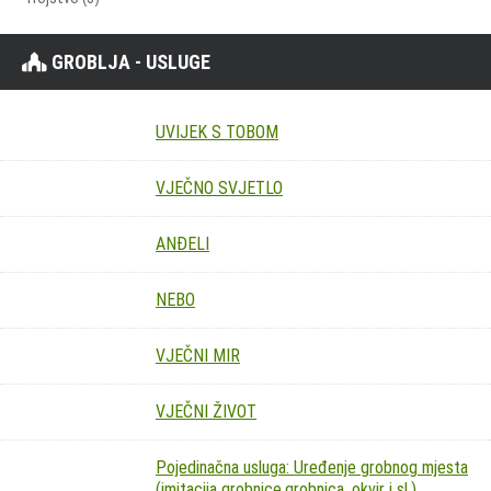
GROBLJA - USLUGE
UVIJEK S TOBOM
VJEČNO SVJETLO
ANĐELI
NEBO
VJEČNI MIR
VJEČNI ŽIVOT
Pojedinačna usluga: Uređenje grobnog mjesta
(imitacija grobnice,grobnica, okvir i sl.)