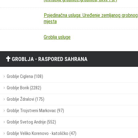
Pojedinačna usluga: Uređenje zemljanog grobnog
mjesta
Groblja usluge
GROBLJA - RASPORED SAHRANA
Groblje Ciglena (108)
Groblje Borik (2282)
Groblje Ždralovi (175)
Groblje Trojstveni Markovac (97)
Groblje Svetog Andrije (552)
Groblje Veliko Korenovo - katoličko (47)