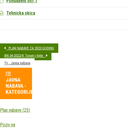
Ponudbeni list 1
Tehnicka skica
PLAN NABAVE ZA 2023.GODINU
BN-34-2022/K Toneri i tinte
Javna nabava
JAVNA
NABAVA -
KATEGORIJE
Plan nabave
(25)
Poziv na