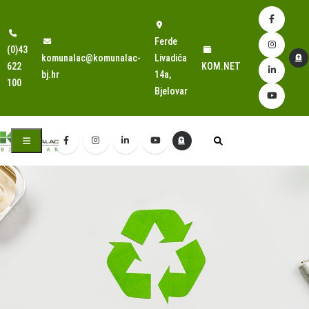
Ferde
(0)43
komunalac@komunalac-
Livadića
622
KOM.NET
bj.hr
14a,
100
Bjelovar