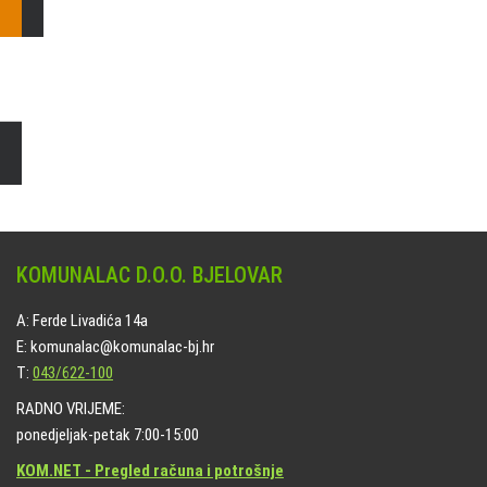
Čišćenje i uređenje grobnih mjesta
Naručite online jedan od ponuđenih paketa. usluga je dostupna
na svim grobljima kojima upravlja Komunalac d.o.o. Bjelovar.
KOMUNALAC D.O.O. BJELOVAR
A: Ferde Livadića 14a
E: komunalac@komunalac-bj.hr
T:
043/622-100
RADNO VRIJEME:
ponedjeljak-petak 7:00-15:00
KOM.NET - Pregled računa i potrošnje