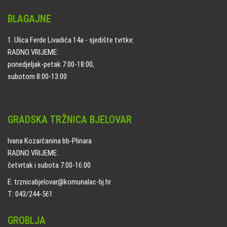
BLAGAJNE
1. Ulica Ferde Livadića 14a - sjedište tvrtke:
RADNO VRIJEME:
ponedjeljak-petak 7:00-18:00,
subotom 8:00-13:00
GRADSKA TRŽNICA BJELOVAR
Ivana Kozarčanina bb-Plinara
RADNO VRIJEME:
četvrtak i subota 7:00-16:00
E: trznicabjelovar@komunalac-bj.hr
T: 043/244-561
GROBLJA