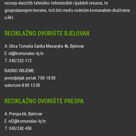
razvoju vlastitih tehničko-tehnoloških i ljudskih resursa, te
gospodarenjem imovine, teži biti među vodećim komunalnim društvima
u RH..
RECIKLAŽNO DVORIŠTE BJELOVAR
A: Ulica Tomaša Garika Masaryka 4b, Bjelovar
E: rd@komunalac-bj.hr
T: 043/332-112
RADNO VRIJEME:
ponedjeljak-petak 7:00-18:00
subotom 8:00-13:00
RECIKLAŽNO DVORIŠTE PRESPA
A: Prespa bb, Bjelovar
E: rd2@komunalac-bj.hr
T: 043/242-450