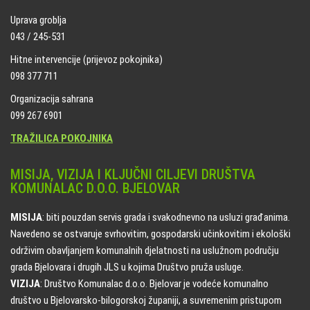
Uprava groblja
043 / 245-531
Hitne intervencije (prijevoz pokojnika)
098 377 711
Organizacija sahrana
099 267 6901
TRAŽILICA POKOJNIKA
MISIJA, VIZIJA I KLJUČNI CILJEVI DRUŠTVA
KOMUNALAC D.O.O. BJELOVAR
MISIJA
: biti pouzdan servis grada i svakodnevno na usluzi građanima.
Navedeno se ostvaruje svrhovitim, gospodarski učinkovitim i ekološki
održivim obavljanjem komunalnih djelatnosti na uslužnom području
grada Bjelovara i drugih JLS u kojima Društvo pruža usluge.
VIZIJA
: Društvo Komunalac d.o.o. Bjelovar je vodeće komunalno
društvo u Bjelovarsko-bilogorskoj županiji, a suvremenim pristupom