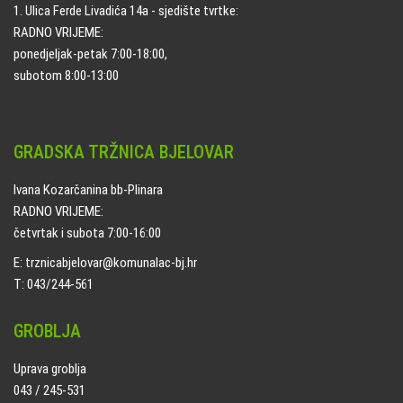
1. Ulica Ferde Livadića 14a - sjedište tvrtke:
RADNO VRIJEME:
ponedjeljak-petak 7:00-18:00,
subotom 8:00-13:00
GRADSKA TRŽNICA BJELOVAR
Ivana Kozarčanina bb-Plinara
RADNO VRIJEME:
četvrtak i subota 7:00-16:00
E: trznicabjelovar@komunalac-bj.hr
T: 043/244-561
GROBLJA
Uprava groblja
043 / 245-531