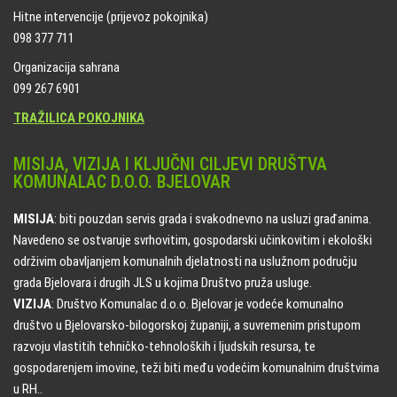
Hitne intervencije (prijevoz pokojnika)
098 377 711
Organizacija sahrana
099 267 6901
TRAŽILICA POKOJNIKA
MISIJA, VIZIJA I KLJUČNI CILJEVI DRUŠTVA
KOMUNALAC D.O.O. BJELOVAR
MISIJA
: biti pouzdan servis grada i svakodnevno na usluzi građanima.
Navedeno se ostvaruje svrhovitim, gospodarski učinkovitim i ekološki
održivim obavljanjem komunalnih djelatnosti na uslužnom području
grada Bjelovara i drugih JLS u kojima Društvo pruža usluge.
VIZIJA
: Društvo Komunalac d.o.o. Bjelovar je vodeće komunalno
društvo u Bjelovarsko-bilogorskoj županiji, a suvremenim pristupom
razvoju vlastitih tehničko-tehnoloških i ljudskih resursa, te
gospodarenjem imovine, teži biti među vodećim komunalnim društvima
u RH..