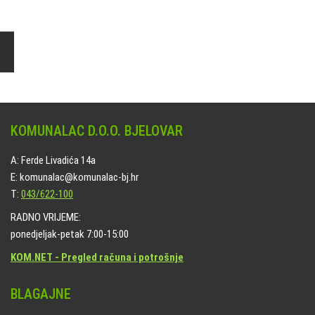
Naručite online jedan od ponuđenih paketa. usluga je dostupna
na svim grobljima kojima upravlja Komunalac d.o.o. Bjelovar.
KOMUNALAC D.O.O. BJELOVAR
A: Ferde Livadića 14a
E: komunalac@komunalac-bj.hr
T:
043/622-100
RADNO VRIJEME:
ponedjeljak-petak 7:00-15:00
KOM.NET - Pregled računa i potrošnje
BLAGAJNE