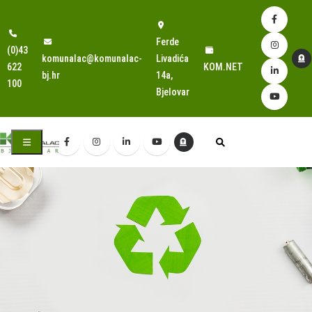
Ferde
(0)43
komunalac@komunalac-
Livadića
622
KOM.NET
bj.hr
14a,
100
Bjelovar