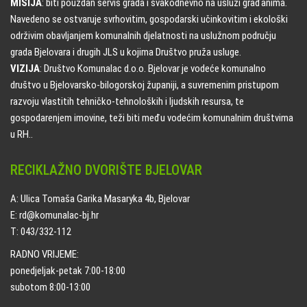
MISIJA
: biti pouzdan servis grada i svakodnevno na usluzi građanima.
Navedeno se ostvaruje svrhovitim, gospodarski učinkovitim i ekološki
održivim obavljanjem komunalnih djelatnosti na uslužnom području
grada Bjelovara i drugih JLS u kojima Društvo pruža usluge.
VIZIJA
: Društvo Komunalac d.o.o. Bjelovar je vodeće komunalno
društvo u Bjelovarsko-bilogorskoj županiji, a suvremenim pristupom
razvoju vlastitih tehničko-tehnoloških i ljudskih resursa, te
gospodarenjem imovine, teži biti među vodećim komunalnim društvima
u RH..
RECIKLAŽNO DVORIŠTE BJELOVAR
A: Ulica Tomaša Garika Masaryka 4b, Bjelovar
E: rd@komunalac-bj.hr
T: 043/332-112
RADNO VRIJEME:
ponedjeljak-petak 7:00-18:00
subotom 8:00-13:00