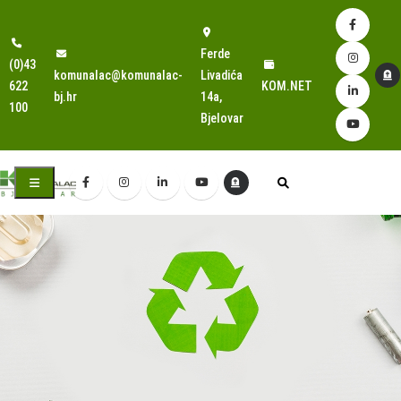
Ferde
(0)43
komunalac@komunalac-
Livadića
622
KOM.NET
bj.hr
14a,
100
Bjelovar