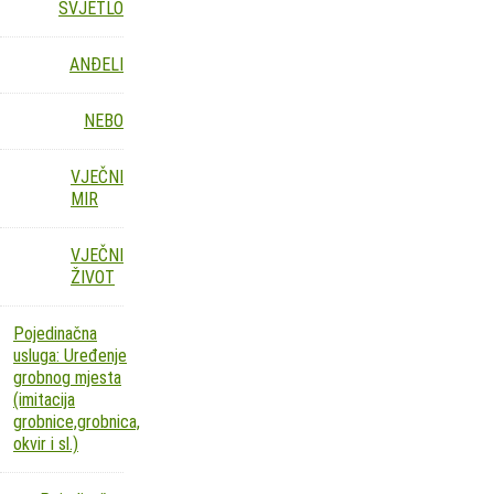
SVJETLO
ANĐELI
NEBO
VJEČNI
MIR
VJEČNI
ŽIVOT
Pojedinačna
usluga: Uređenje
grobnog mjesta
(imitacija
grobnice,grobnica,
okvir i sl.)