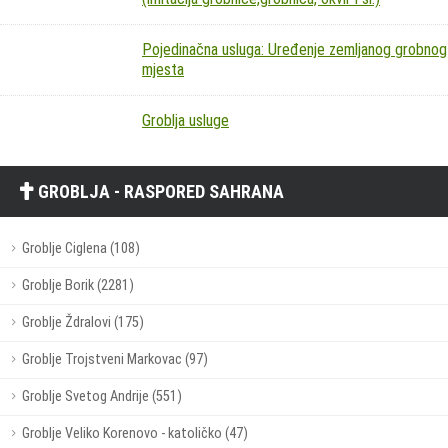
Pojedinačna usluga: Uređenje zemljanog grobnog
mjesta
Groblja usluge
GROBLJA - RASPORED SAHRANA
Groblje Ciglena (108)
Groblje Borik (2281)
Groblje Ždralovi (175)
Groblje Trojstveni Markovac (97)
Groblje Svetog Andrije (551)
Groblje Veliko Korenovo - katoličko (47)