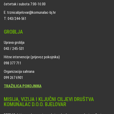
četvrtak i subota 7:00-16:00
E: trznicabjelovar@komunalac-bj.hr
T: 043/244-561
GROBLJA
Uprava groblja
043 / 245-531
Hitne intervencije (prijevoz pokojnika)
098 377 711
Organizacija sahrana
099 267 6901
TRAŽILICA POKOJNIKA
MISIJA, VIZIJA I KLJUČNI CILJEVI DRUŠTVA
KOMUNALAC D.O.O. BJELOVAR