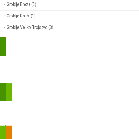
Groblje Breza (5)
Groblje Rajići (1)
Groblje Veliko Trojstvo (3)
Kupite parkirališnu kartu online!
Bmove je usluga koja uključuje mobilnu i web aplikaciju za
brzui jednostavnu on-line kupnju parkirnih karata.
Zakon o fiskalizaciji u prometu gotovinom - SMS plaćanje
Prilikom obavljene kupovine putem SMS-a trebali biste dobiti
brojtransakcije/PIN