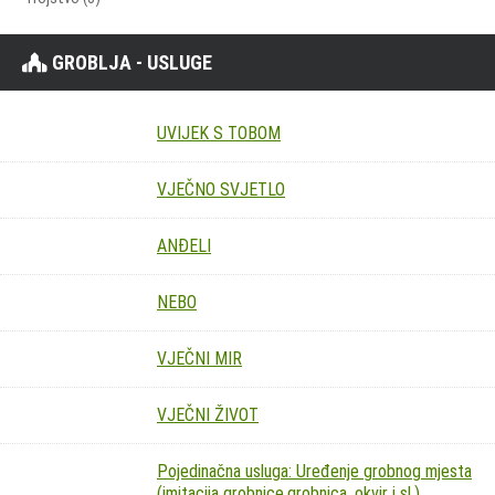
GROBLJA - USLUGE
UVIJEK S TOBOM
VJEČNO SVJETLO
ANĐELI
NEBO
VJEČNI MIR
VJEČNI ŽIVOT
Pojedinačna usluga: Uređenje grobnog mjesta
(imitacija grobnice,grobnica, okvir i sl.)