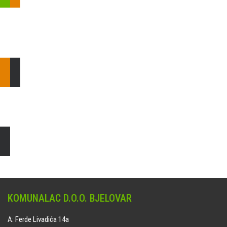
Pošaljite nam upit ili nazovite!
Odgovorit ćemo Vam u
najkraćem mogućem roku.
E: komunalac@komunalac-bj.hr
T: 043/622-100
Čišćenje i uređenje grobnih mjesta
Naručite online jedan od ponuđenih paketa. usluga je dostupna
na svim grobljima kojima upravlja Komunalac d.o.o. Bjelovar.
KOMUNALAC D.O.O. BJELOVAR
A: Ferde Livadića 14a