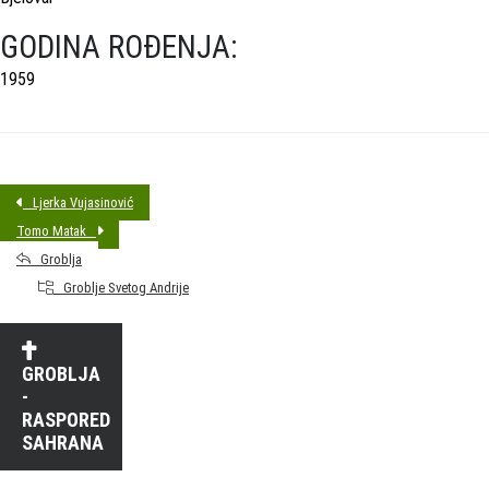
GODINA ROĐENJA:
1959
Ljerka Vujasinović
Tomo Matak
Groblja
Groblje Svetog Andrije
GROBLJA
-
RASPORED
SAHRANA